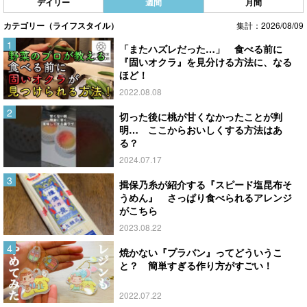
デイリー
週間
月間
カテゴリー（ライフスタイル）
集計：2026/08/09
「またハズレだった…」 食べる前に
『固いオクラ』を見分ける方法に、なる
ほど！
2022.08.08
切った後に桃が甘くなかったことが判
明… ここからおいしくする方法はあ
る？
2024.07.17
揖保乃糸が紹介する『スピード塩昆布そ
うめん』 さっぱり食べられるアレンジ
がこちら
2023.08.22
焼かない『プラバン』ってどういうこ
と？ 簡単すぎる作り方がすごい！
2022.07.22