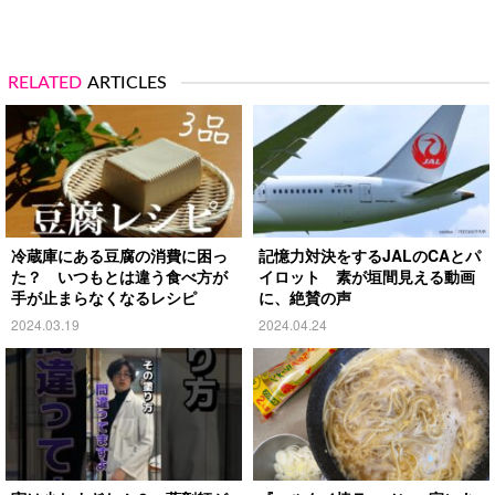
RELATED
ARTICLES
冷蔵庫にある豆腐の消費に困っ
記憶力対決をするJALのCAとパ
た？ いつもとは違う食べ方が
イロット 素が垣間見える動画
手が止まらなくなるレシピ
に、絶賛の声
2024.03.19
2024.04.24