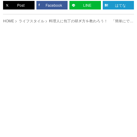
Post
Facebook
LINE
はてな
HOME
ライフスタイル
料理人に包丁の研ぎ方を教わろう！ 「簡単にでき
た！」「切れ味バツグン」の声