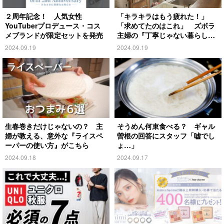
２周年記念！ 人気女性
「キラキラはもう疲れた！」
YouTuberプロデュース・コス
「求めてたのはこれ」 ズボラ
メブランドが限定セットを発売
主婦の『丁寧じゃない暮らし』
がこちら
2024.09.19
2024.09.19
生春巻きだけじゃないの？ 主
そうめん何束食べる？ ギャル
婦が教える、意外な『ライスペ
曽根の回答にスタッフ「嘘でし
ーパーの使い方』がこちら
ょ…」
2024.09.18
2024.09.17