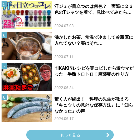
汗ジミが目立つのは何色？ 実際に２３
色のTシャツを着て、見比べてみたら…
2024.07.03
沸かしたお茶、常温で冷まして冷蔵庫に
入れてない？実はそれ…
2023.07.11
HIKAKINレシピを完コピしたら激ウマだ
った 半熟トロトロ！麻薬卵の作り方
2022.06.24
驚く人が続出！ 料理の先生が教える
『キュウリの意外な保存方法』に「知ら
なかった」の声
2024.06.17
もっと見る