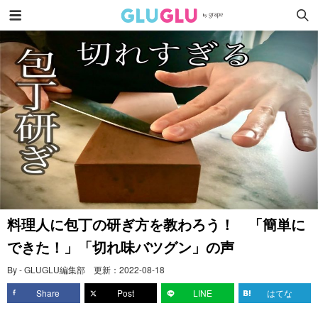
料理人に包丁の研ぎ方を教わろう！ 「簡単に
できた！」「切れ味バツグン」の声
By - GLUGLU編集部
更新：
2022-08-18
Share
Post
LINE
はてな