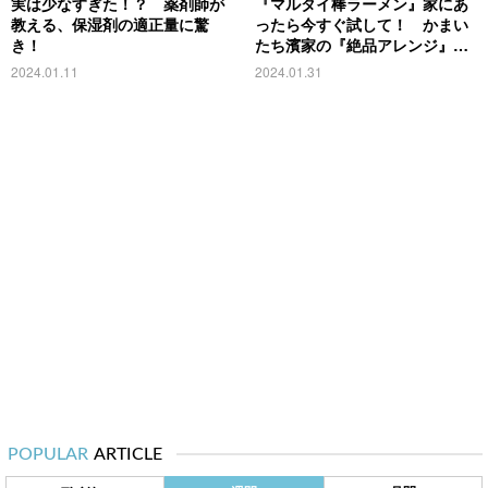
実は少なすぎた！？ 薬剤師が
『マルタイ棒ラーメン』家にあ
教える、保湿剤の適正量に驚
ったら今すぐ試して！ かまい
き！
たち濱家の『絶品アレンジ』に
ハマる
2024.01.11
2024.01.31
POPULAR
ARTICLE