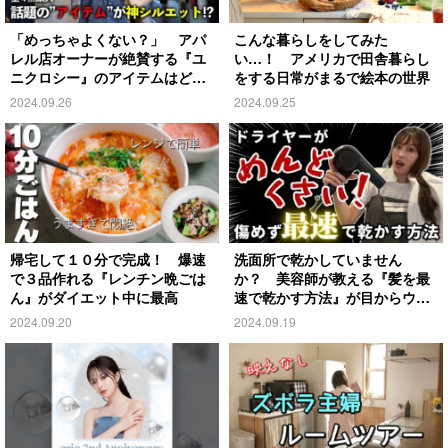
「めっちゃよくない？」 アパ
こんな暮らしをしてみた
レル店オーナーが絶賛する『ユ
い…！ アメリカで田舎暮らし
ニクロシー』のアイテムはど
をする日常がまるで絵本の世界
れ？
2024.09.26
2024.09.25
帰宅して１０分で完成！ 爆速
洗面所で乾かしていません
で３品作れる『レンチン晩ごは
か？ 美容師が教える『髪を最
ん』がダイエット中に最高
速で乾かす方法』が目からウロ
コ
2024.09.20
2024.09.19