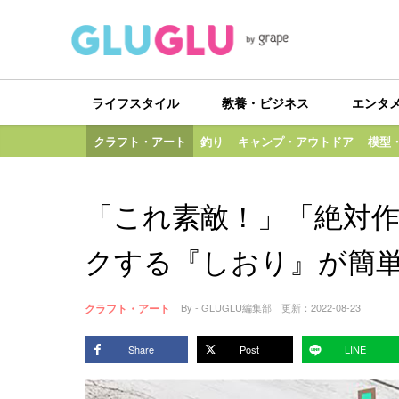
ライフスタイル
教養・ビジネス
エンタ
クラフト・アート
釣り
キャンプ・アウトドア
模型
「これ素敵！」「絶対
クする『しおり』が簡
クラフト・アート
By - GLUGLU編集部
更新：
2022-08-23
Share
Post
LINE