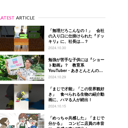
LATEST
ARTICLE
「無理だろこんなの！」 会社
の入り口に仕掛けられた『ドッ
キリ』に、社長は…？
2024.10.30
勉強が苦手な子供には『ショー
ト動画』？ 教育系
YouTuber・あきとんとんの戦
略とは
2024.10.29
「まじで才能」「この世界観好
き」 食べられる生物の紹介動
画に、ハマる人が続出！
2024.10.15
「めっちゃ共感した」「まじで
分かる」 コンビニ店員の本音