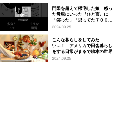
門限を超えて帰宅した娘 怒っ
た母親にいった『ひと言』に
「笑った」「思ってた７００倍
特殊」
2024.09.25
こんな暮らしをしてみた
い…！ アメリカで田舎暮らし
をする日常がまるで絵本の世界
2024.09.25