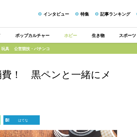
インタビュー
特集
記事ランキング
メ
ポップカルチャー
ホビー
生き物
スポーツ
・玩具
公営競技・パチンコ
消費！ 黒ペンと一緒にメ
う
はてな