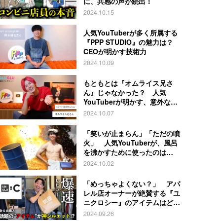
に、共感の声が続出！
2024.10.15
人気YouTuberが多く所属する
『PPP STUDIO』の魅力は？
CEOが明かす技術力
2024.10.09
もともとは『オムライス兄さ
ん』じゃなかった？ 人気
YouTuberが明かす、意外な過
去とは
2024.10.07
「笑いが止まらん」「ただの噴
火」 人気YouTuberが、風呂
を沸かすために使ったのは…
2024.10.02
「めっちゃよくない？」 アパ
レル店オーナーが絶賛する『ユ
ニクロシー』のアイテムはど
れ？
2024.09.26