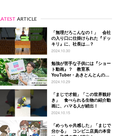
LATEST
ARTICLE
「無理だろこんなの！」 会社
の入り口に仕掛けられた『ドッ
キリ』に、社長は…？
2024.10.30
勉強が苦手な子供には『ショー
ト動画』？ 教育系
YouTuber・あきとんとんの戦
略とは
2024.10.29
「まじで才能」「この世界観好
き」 食べられる生物の紹介動
画に、ハマる人が続出！
2024.10.15
「めっちゃ共感した」「まじで
分かる」 コンビニ店員の本音