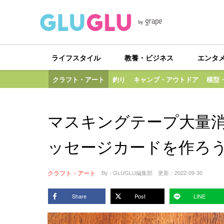
ライフスタイル
教養・ビジネス
エンタ
クラフト・アート
釣り
キャンプ・アウトドア
模型
マスキングテープ大量
ッセージカードを作ろ
クラフト・アート
By - GLUGLU編集部
更新：
2022-09-30
Share
Post
LINE