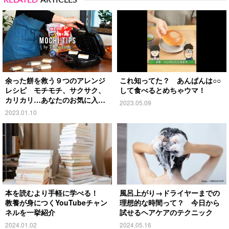
RELATED
ARTICLES
余った餅を救う９つのアレンジ
これ知ってた？ あんぱんは○○
レシピ モチモチ、サクサク、
して食べるとめちゃウマ！
カリカリ…あなたのお気に入り
2023.05.09
は？
2023.01.10
本を読むより手軽に学べる！
風呂上がり→ドライヤーまでの
教養が身につくYouTubeチャン
理想的な時間って？ 今日から
ネルを一挙紹介
試せるヘアケアのテクニック
2024.01.02
2024.05.16