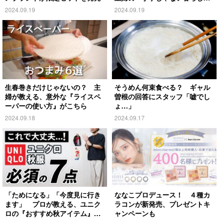
がこちら
2024.09.19
2024.09.19
生春巻きだけじゃないの？ 主
そうめん何束食べる？ ギャル
婦が教える、意外な『ライスペ
曽根の回答にスタッフ「嘘でし
ーパーの使い方』がこちら
ょ…」
2024.09.18
2024.09.17
「ためになる」「今度見に行き
ななこプロデュース！ ４種カ
ます」 プロが教える、ユニク
ラコンが新発売、プレゼントキ
ロの『おすすめ秋アイテム』が
ャンペーンも