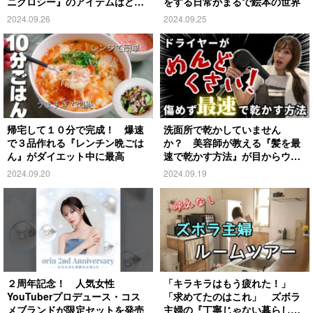
ニクロシー』のアイテムはど
をする日常がまるで絵本の世界
れ？
2024.09.26
2024.09.25
帰宅して１０分で完成！ 爆速
洗面所で乾かしていません
で３品作れる『レンチン晩ごは
か？ 美容師が教える『髪を最
ん』がダイエット中に最高
速で乾かす方法』が目からウロ
コ
2024.09.20
2024.09.19
２周年記念！ 人気女性
「キラキラはもう疲れた！」
YouTuberプロデュース・コス
「求めてたのはこれ」 ズボラ
メブランドが限定セットを発売
主婦の『丁寧じゃない暮らし』