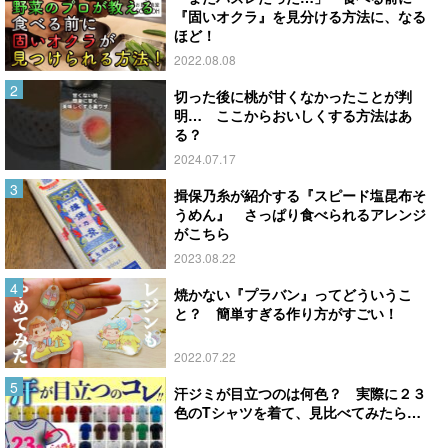
『固いオクラ』を見分ける方法に、なる
ほど！
2022.08.08
切った後に桃が甘くなかったことが判
明… ここからおいしくする方法はあ
る？
2024.07.17
揖保乃糸が紹介する『スピード塩昆布そ
うめん』 さっぱり食べられるアレンジ
がこちら
2023.08.22
焼かない『プラバン』ってどういうこ
と？ 簡単すぎる作り方がすごい！
2022.07.22
汗ジミが目立つのは何色？ 実際に２３
色のTシャツを着て、見比べてみたら…