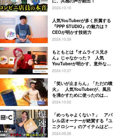
に、共感の声が続出！
2024.10.15
人気YouTuberが多く所属する
『PPP STUDIO』の魅力は？
CEOが明かす技術力
2024.10.09
もともとは『オムライス兄さ
ん』じゃなかった？ 人気
YouTuberが明かす、意外な過
去とは
2024.10.07
「笑いが止まらん」「ただの噴
火」 人気YouTuberが、風呂
を沸かすために使ったのは…
2024.10.02
「めっちゃよくない？」 アパ
レル店オーナーが絶賛する『ユ
ニクロシー』のアイテムはど
れ？
2024.09.26