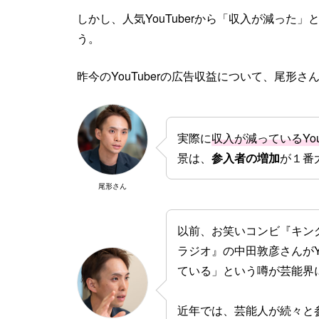
しかし、人気YouTuberから「収入が減った
う。
昨今のYouTuberの広告収益について、尾形
実際に
収入が減っているYou
景は、
参入者の増加
が１番
尾形さん
以前、お笑いコンビ『キン
ラジオ』の中田敦彦さんがYo
ている」という噂が芸能界
近年では、芸能人が続々と