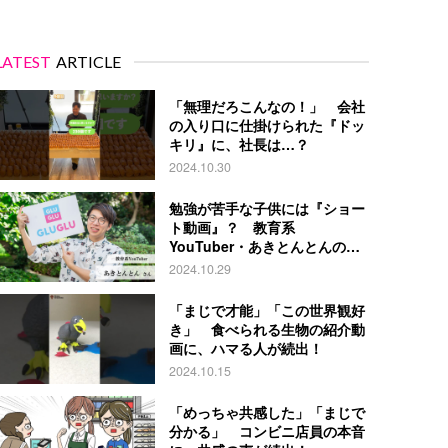
LATEST
ARTICLE
「無理だろこんなの！」 会社
の入り口に仕掛けられた『ドッ
キリ』に、社長は…？
2024.10.30
勉強が苦手な子供には『ショー
ト動画』？ 教育系
YouTuber・あきとんとんの戦
略とは
2024.10.29
「まじで才能」「この世界観好
き」 食べられる生物の紹介動
画に、ハマる人が続出！
2024.10.15
「めっちゃ共感した」「まじで
分かる」 コンビニ店員の本音