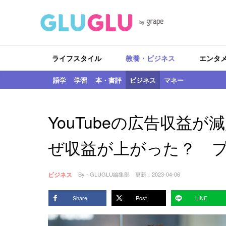
ライフスタイル
教養・ビジネス
エンタ
語学
学習
本・書評
ビジネス
マネー
YouTubeの広告収益
ぜ収益が上がった？ 
ビジネス
By - GLUGLU編集部
更新：
2023-04-06
Share
Post
LINE