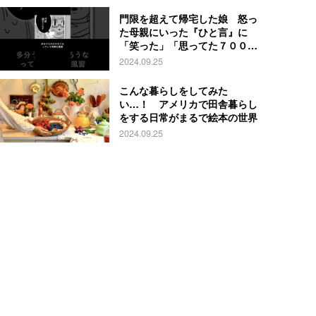
門限を超えて帰宅した娘 怒っ
た母親にいった『ひと言』に
「笑った」「思ってた７００倍
特殊」
2024.09.25
こんな暮らしをしてみた
い…！ アメリカで田舎暮らし
をする日常がまるで絵本の世界
2024.09.25