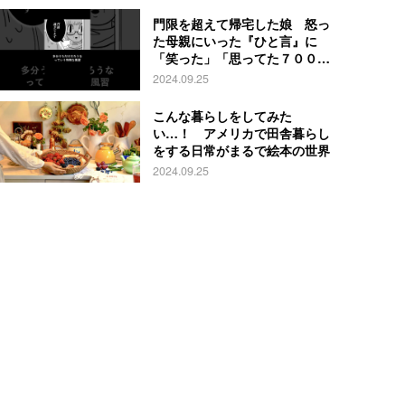
門限を超えて帰宅した娘 怒っ
た母親にいった『ひと言』に
「笑った」「思ってた７００倍
特殊」
2024.09.25
こんな暮らしをしてみた
い…！ アメリカで田舎暮らし
をする日常がまるで絵本の世界
2024.09.25