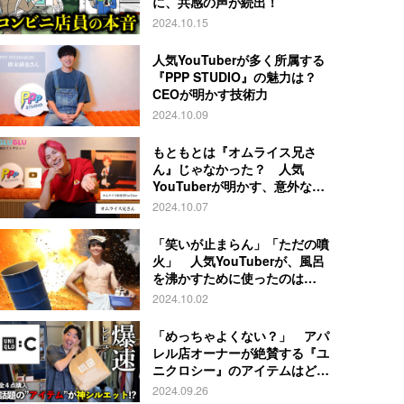
に、共感の声が続出！
2024.10.15
人気YouTuberが多く所属する
『PPP STUDIO』の魅力は？
CEOが明かす技術力
2024.10.09
もともとは『オムライス兄さ
ん』じゃなかった？ 人気
YouTuberが明かす、意外な過
去とは
2024.10.07
「笑いが止まらん」「ただの噴
火」 人気YouTuberが、風呂
を沸かすために使ったのは…
2024.10.02
「めっちゃよくない？」 アパ
レル店オーナーが絶賛する『ユ
ニクロシー』のアイテムはど
れ？
2024.09.26