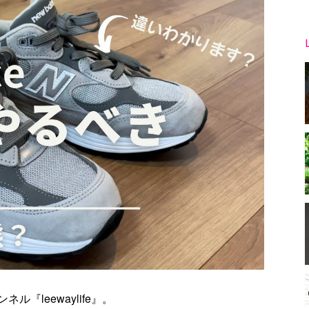
『leewaylife』。