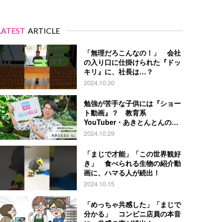
LATEST
ARTICLE
「無理だろこんなの！」 会社
の入り口に仕掛けられた『ドッ
キリ』に、社長は…？
2024.10.30
勉強が苦手な子供には『ショー
ト動画』？ 教育系
YouTuber・あきとんとんの戦
略とは
2024.10.29
「まじで才能」「この世界観好
き」 食べられる生物の紹介動
画に、ハマる人が続出！
2024.10.15
「めっちゃ共感した」「まじで
分かる」 コンビニ店員の本音