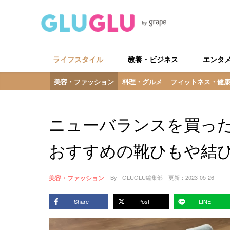
ライフスタイル
教養・ビジネス
エンタ
美容・ファッション
料理・グルメ
フィットネス・健
ニューバランスを買っ
おすすめの靴ひもや結
美容・ファッション
By - GLUGLU編集部
更新：
2023-05-26
Share
Post
LINE