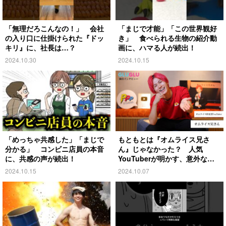
「無理だろこんなの！」 会社
「まじで才能」「この世界観好
の入り口に仕掛けられた『ドッ
き」 食べられる生物の紹介動
キリ』に、社長は…？
画に、ハマる人が続出！
2024.10.30
2024.10.15
「めっちゃ共感した」「まじで
もともとは『オムライス兄さ
分かる」 コンビニ店員の本音
ん』じゃなかった？ 人気
に、共感の声が続出！
YouTuberが明かす、意外な過
去とは
2024.10.15
2024.10.07