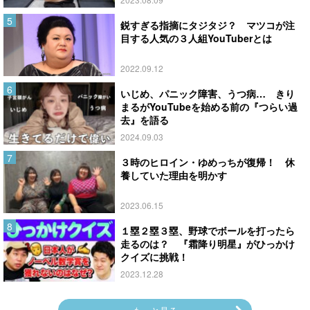
鋭すぎる指摘にタジタジ？ マツコが注
目する人気の３人組YouTuberとは
2022.09.12
いじめ、パニック障害、うつ病… きり
まるがYouTubeを始める前の『つらい過
去』を語る
2024.09.03
３時のヒロイン・ゆめっちが復帰！ 休
養していた理由を明かす
2023.06.15
１塁２塁３塁、野球でボールを打ったら
走るのは？ 『霜降り明星』がひっかけ
クイズに挑戦！
2023.12.28