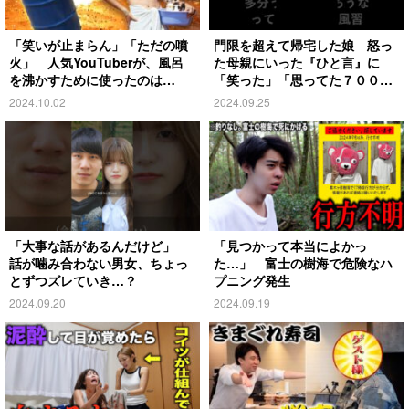
「笑いが止まらん」「ただの噴
門限を超えて帰宅した娘 怒っ
火」 人気YouTuberが、風呂
た母親にいった『ひと言』に
を沸かすために使ったのは…
「笑った」「思ってた７００倍
特殊」
2024.10.02
2024.09.25
「大事な話があるんだけど」
「見つかって本当によかっ
話が噛み合わない男女、ちょっ
た…」 富士の樹海で危険なハ
とずつズレていき…？
プニング発生
2024.09.20
2024.09.19