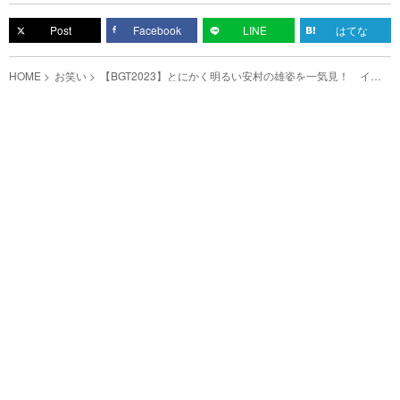
Post
Facebook
LINE
はてな
HOME
お笑い
【BGT2023】とにかく明るい安村の雄姿を一気見！ イギ
リスを安心させ続けて掴んだ決勝の舞台