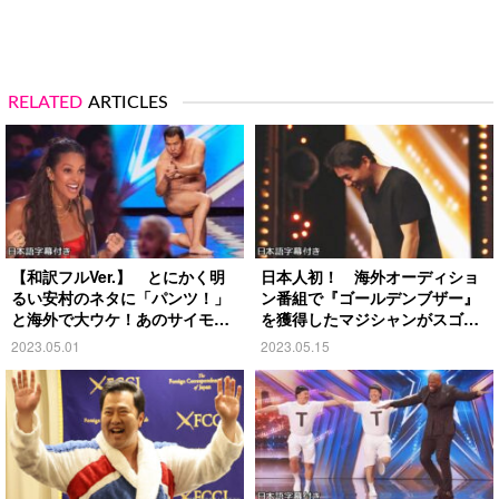
RELATED
ARTICLES
【和訳フルVer.】 とにかく明
日本人初！ 海外オーディショ
るい安村のネタに「パンツ！」
ン番組で『ゴールデンブザー』
と海外で大ウケ！あのサイモン
を獲得したマジシャンがスゴか
も…
った
2023.05.01
2023.05.15