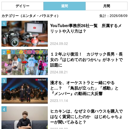
デイリー
週間
月間
カテゴリー（エンタメ・バラエティ）
集計：2026/08/09
YouTuber事務所26社一覧 所属するメ
リットや入り方は？
2024.09.02
１２年ぶり復活！ カジサック長男・長
女の『はじめてのおつかい』がネットで
話題に
2024.08.21
漫才を、オーケストラと一緒にやる
と…？ 「鳥肌が立った」「感動」と
『メンバー』の動画に大反響
2023.11.14
ヒカキンは、なぜ２０億ハウスを購入で
はなく賃貸にしたのか はじめしゃちょ
ーが聞いてみると？
2023.08.09