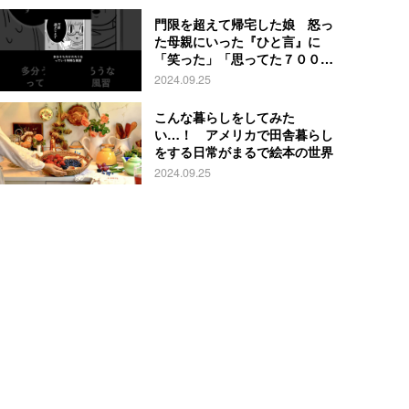
門限を超えて帰宅した娘 怒っ
た母親にいった『ひと言』に
「笑った」「思ってた７００倍
特殊」
2024.09.25
こんな暮らしをしてみた
い…！ アメリカで田舎暮らし
をする日常がまるで絵本の世界
2024.09.25