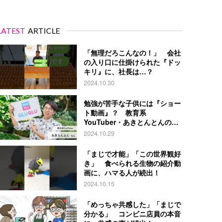
LATEST
ARTICLE
「無理だろこんなの！」 会社
の入り口に仕掛けられた『ドッ
キリ』に、社長は…？
2024.10.30
勉強が苦手な子供には『ショー
ト動画』？ 教育系
YouTuber・あきとんとんの戦
略とは
2024.10.29
「まじで才能」「この世界観好
き」 食べられる生物の紹介動
画に、ハマる人が続出！
2024.10.15
「めっちゃ共感した」「まじで
分かる」 コンビニ店員の本音