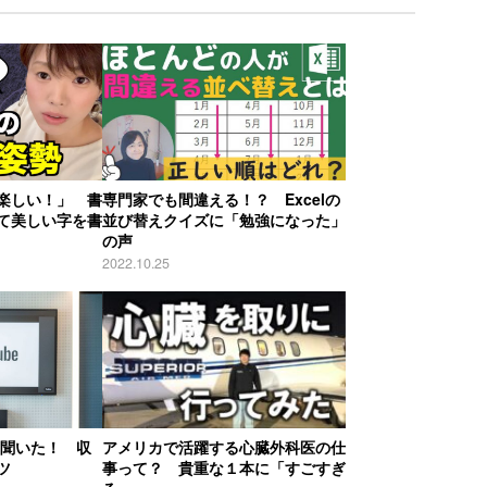
楽しい！」 書
専門家でも間違える！？ Excelの
て美しい字を書
並び替えクイズに「勉強になった」
の声
2022.10.25
者に聞いた！ 収
アメリカで活躍する心臓外科医の仕
ツ
事って？ 貴重な１本に「すごすぎ