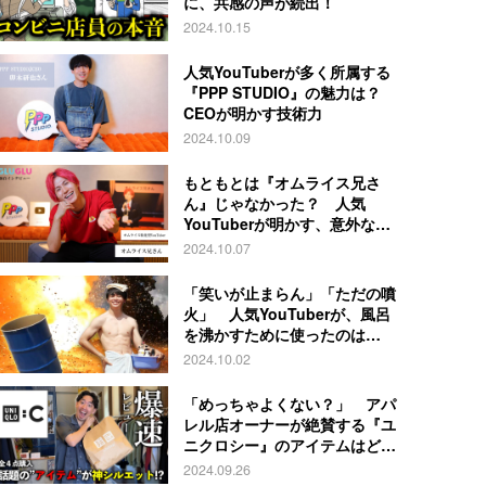
に、共感の声が続出！
2024.10.15
人気YouTuberが多く所属する
『PPP STUDIO』の魅力は？
CEOが明かす技術力
2024.10.09
もともとは『オムライス兄さ
ん』じゃなかった？ 人気
YouTuberが明かす、意外な過
去とは
2024.10.07
「笑いが止まらん」「ただの噴
火」 人気YouTuberが、風呂
を沸かすために使ったのは…
2024.10.02
「めっちゃよくない？」 アパ
レル店オーナーが絶賛する『ユ
ニクロシー』のアイテムはど
れ？
2024.09.26