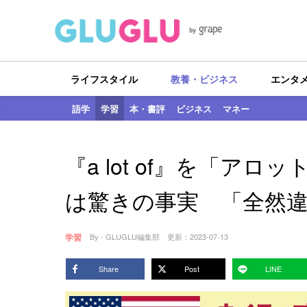
ライフスタイル
教養・ビジネス
エンタ
語学
学習
本・書評
ビジネス
マネー
『a lot of』を「ア
は驚きの事実 「全然
学習
By - GLUGLU編集部
更新：
2023-07-13
Share
Post
LINE