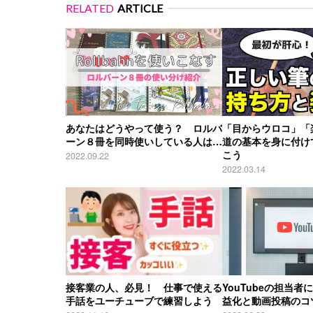
RELATED
ARTICLE
あなたはどうやって使う？ ロルバ
「目からウロコ」「
ーン８冊を同時使いしている人は…
道の基本を身に付け
こう
2022.09.22
2022.03.14
接客業の人、必見！ 仕事で使える
YouTubeの担当
手話をユーチューブで練習しよう
益化と動画投稿のコ