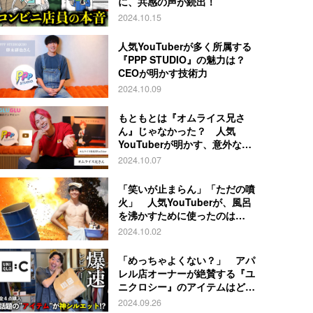
に、共感の声が続出！
2024.10.15
人気YouTuberが多く所属する
『PPP STUDIO』の魅力は？
CEOが明かす技術力
2024.10.09
もともとは『オムライス兄さ
ん』じゃなかった？ 人気
YouTuberが明かす、意外な過
去とは
2024.10.07
「笑いが止まらん」「ただの噴
火」 人気YouTuberが、風呂
を沸かすために使ったのは…
2024.10.02
「めっちゃよくない？」 アパ
レル店オーナーが絶賛する『ユ
ニクロシー』のアイテムはど
れ？
2024.09.26