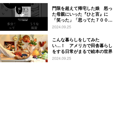
門限を超えて帰宅した娘 怒っ
た母親にいった『ひと言』に
「笑った」「思ってた７００倍
特殊」
2024.09.25
こんな暮らしをしてみた
い…！ アメリカで田舎暮らし
をする日常がまるで絵本の世界
2024.09.25