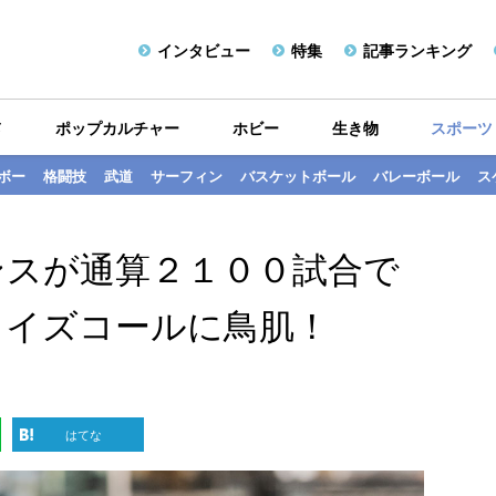
インタビュー
特集
記事ランキング
メ
ポップカルチャー
ホビー
生き物
スポーツ
ボー
格闘技
武道
サーフィン
バスケットボール
バレーボール
ス
ンスが通算２１００試合で
ライズコールに鳥肌！
はてな