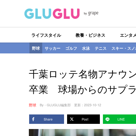
ライフスタイル
教養・ビジネス
エンタ
野球
サッカー
ゴルフ
水泳
テニス
スキー・スノ
千葉ロッテ名物アナウ
卒業 球場からのサプ
野球
By - GLUGLU編集部
更新：
2023-10-12
Share
Post
LINE