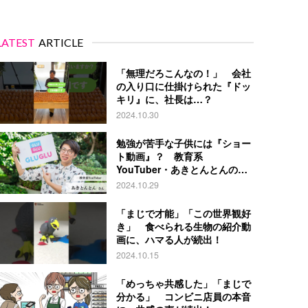
LATEST
ARTICLE
「無理だろこんなの！」 会社
の入り口に仕掛けられた『ドッ
キリ』に、社長は…？
2024.10.30
勉強が苦手な子供には『ショー
ト動画』？ 教育系
YouTuber・あきとんとんの戦
略とは
2024.10.29
「まじで才能」「この世界観好
き」 食べられる生物の紹介動
画に、ハマる人が続出！
2024.10.15
「めっちゃ共感した」「まじで
分かる」 コンビニ店員の本音