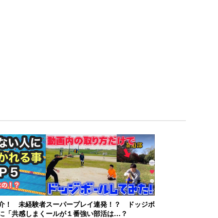
介！ 未経験者
スーパープレイ連発！？ ドッジボ
に「共感しまく
ールが１番強い部活は…？