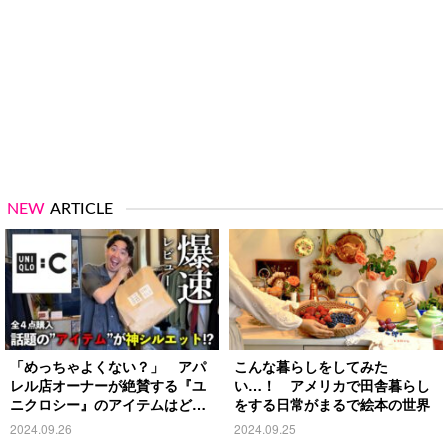
NEW
ARTICLE
「めっちゃよくない？」 アパ
こんな暮らしをしてみた
レル店オーナーが絶賛する『ユ
い…！ アメリカで田舎暮らし
ニクロシー』のアイテムはど
をする日常がまるで絵本の世界
れ？
2024.09.26
2024.09.25