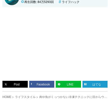
再生回数: 84万5293回
ライフハック
Post
Facebook
LINE
はてな
HOME
ライフスタイル
肉や魚がくっつかない冷凍テクニックに目からウロ
コ！ なるほど、そういう方法があったか…