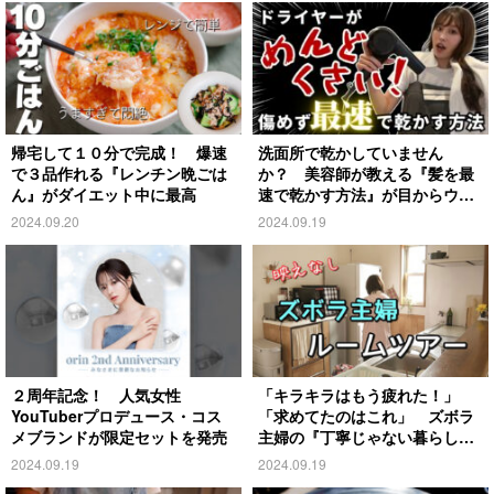
帰宅して１０分で完成！ 爆速
洗面所で乾かしていません
で３品作れる『レンチン晩ごは
か？ 美容師が教える『髪を最
ん』がダイエット中に最高
速で乾かす方法』が目からウロ
コ
2024.09.20
2024.09.19
２周年記念！ 人気女性
「キラキラはもう疲れた！」
YouTuberプロデュース・コス
「求めてたのはこれ」 ズボラ
メブランドが限定セットを発売
主婦の『丁寧じゃない暮らし』
がこちら
2024.09.19
2024.09.19