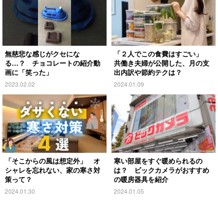
無慈悲な感じがクセにな
「２人でこの食費はすごい」
る…？ チョコレートの紹介動
共働き夫婦が公開した、月の支
画に「笑った」
出内訳や節約テクは？
2023.02.02
2024.01.09
「そこからの風は想定外」 オ
寒い部屋をすぐ暖められるの
シャレを忘れない、家の寒さ対
は？ ビックカメラがおすすめ
策って？
の暖房器具を紹介
2024.01.30
2024.01.05