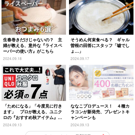
生春巻きだけじゃないの？ 主
そうめん何束食べる？ ギャル
婦が教える、意外な『ライスペ
曽根の回答にスタッフ「嘘でし
ーパーの使い方』がこちら
ょ…」
2024.09.18
2024.09.17
「ためになる」「今度見に行き
ななこプロデュース！ ４種カ
ます」 プロが教える、ユニク
ラコンが新発売、プレゼントキ
ロの『おすすめ秋アイテム』が
ャンペーンも
こちら
2024.09.13
2024.09.13