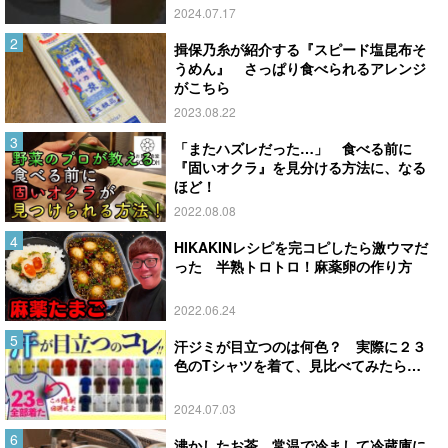
2024.07.17
揖保乃糸が紹介する『スピード塩昆布そ
うめん』 さっぱり食べられるアレンジ
がこちら
2023.08.22
「またハズレだった…」 食べる前に
『固いオクラ』を見分ける方法に、なる
ほど！
2022.08.08
HIKAKINレシピを完コピしたら激ウマだ
った 半熟トロトロ！麻薬卵の作り方
2022.06.24
汗ジミが目立つのは何色？ 実際に２３
色のTシャツを着て、見比べてみたら…
2024.07.03
沸かしたお茶、常温で冷まして冷蔵庫に