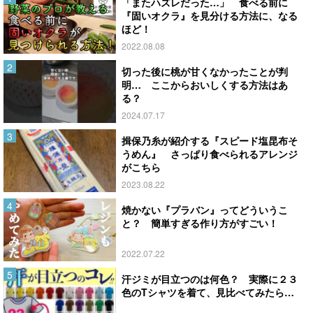
「またハズレだった…」 食べる前に
『固いオクラ』を見分ける方法に、なる
ほど！
2022.08.08
切った後に桃が甘くなかったことが判
明… ここからおいしくする方法はあ
る？
2024.07.17
揖保乃糸が紹介する『スピード塩昆布そ
うめん』 さっぱり食べられるアレンジ
がこちら
2023.08.22
焼かない『プラバン』ってどういうこ
と？ 簡単すぎる作り方がすごい！
2022.07.22
汗ジミが目立つのは何色？ 実際に２３
色のTシャツを着て、見比べてみたら…