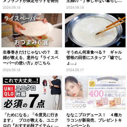
メブランドが限定セットを発売
主婦の『丁寧じゃない暮らし』
がこちら
2024.09.19
2024.09.19
生春巻きだけじゃないの？ 主
そうめん何束食べる？ ギャル
婦が教える、意外な『ライスペ
曽根の回答にスタッフ「嘘でし
ーパーの使い方』がこちら
ょ…」
2024.09.18
2024.09.17
「ためになる」「今度見に行き
ななこプロデュース！ ４種カ
ます」 プロが教える、ユニク
ラコンが新発売、プレゼントキ
ロの『おすすめ秋アイテム』が
ャンペーンも