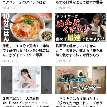
ニクロシー』のアイテムはど
をする日常がまるで絵本の世界
れ？
2024.09.26
2024.09.25
帰宅して１０分で完成！ 爆速
洗面所で乾かしていません
で３品作れる『レンチン晩ごは
か？ 美容師が教える『髪を最
ん』がダイエット中に最高
速で乾かす方法』が目からウロ
コ
2024.09.20
2024.09.19
２周年記念！ 人気女性
「キラキラはもう疲れた！」
YouTuberプロデュース・コス
「求めてたのはこれ」 ズボラ