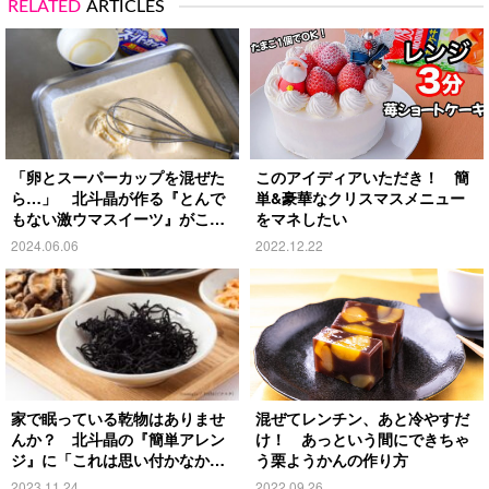
RELATED
ARTICLES
「卵とスーパーカップを混ぜた
このアイディアいただき！ 簡
ら…」 北斗晶が作る『とんで
単&豪華なクリスマスメニュー
もない激ウマスイーツ』がこち
をマネしたい
ら！
2024.06.06
2022.12.22
家で眠っている乾物はありませ
混ぜてレンチン、あと冷やすだ
んか？ 北斗晶の『簡単アレン
け！ あっという間にできちゃ
ジ』に「これは思い付かなかっ
う栗ようかんの作り方
た」
2023.11.24
2022.09.26