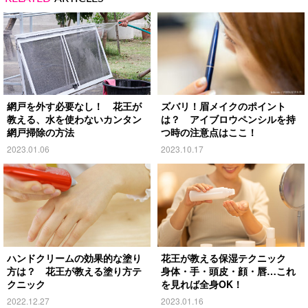
網戸を外す必要なし！ 花王が
ズバリ！眉メイクのポイント
教える、水を使わないカンタン
は？ アイブロウペンシルを持
網戸掃除の方法
つ時の注意点はここ！
2023.01.06
2023.10.17
ハンドクリームの効果的な塗り
花王が教える保湿テクニック
方は？ 花王が教える塗り方テ
身体・手・頭皮・顔・唇…これ
クニック
を見れば全身OK！
2022.12.27
2023.01.16