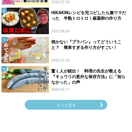
2024.07.03
HIKAKINレシピを完コピしたら激ウマだ
った 半熟トロトロ！麻薬卵の作り方
2022.06.24
焼かない『プラバン』ってどういうこ
と？ 簡単すぎる作り方がすごい！
2022.07.22
驚く人が続出！ 料理の先生が教える
『キュウリの意外な保存方法』に「知ら
なかった」の声
2024.06.17
もっと見る