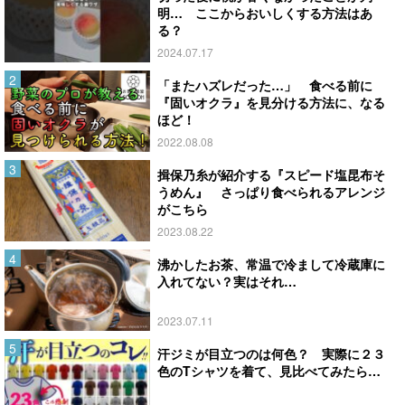
明… ここからおいしくする方法はあ
る？
2024.07.17
「またハズレだった…」 食べる前に
『固いオクラ』を見分ける方法に、なる
ほど！
2022.08.08
揖保乃糸が紹介する『スピード塩昆布そ
うめん』 さっぱり食べられるアレンジ
がこちら
2023.08.22
沸かしたお茶、常温で冷まして冷蔵庫に
入れてない？実はそれ…
2023.07.11
汗ジミが目立つのは何色？ 実際に２３
色のTシャツを着て、見比べてみたら…