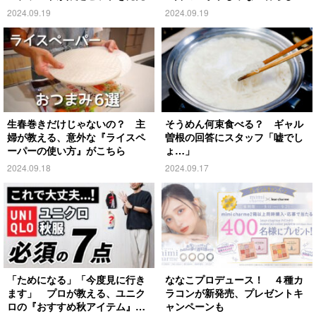
がこちら
2024.09.19
2024.09.19
生春巻きだけじゃないの？ 主
そうめん何束食べる？ ギャル
婦が教える、意外な『ライスペ
曽根の回答にスタッフ「嘘でし
ーパーの使い方』がこちら
ょ…」
2024.09.18
2024.09.17
「ためになる」「今度見に行き
ななこプロデュース！ ４種カ
ます」 プロが教える、ユニク
ラコンが新発売、プレゼントキ
ロの『おすすめ秋アイテム』が
ャンペーンも