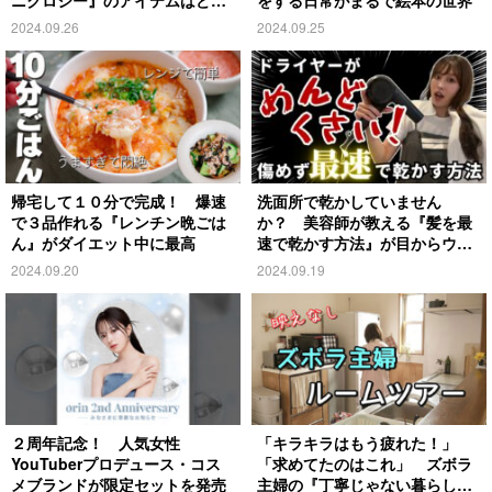
ニクロシー』のアイテムはど
をする日常がまるで絵本の世界
れ？
2024.09.26
2024.09.25
帰宅して１０分で完成！ 爆速
洗面所で乾かしていません
で３品作れる『レンチン晩ごは
か？ 美容師が教える『髪を最
ん』がダイエット中に最高
速で乾かす方法』が目からウロ
コ
2024.09.20
2024.09.19
２周年記念！ 人気女性
「キラキラはもう疲れた！」
YouTuberプロデュース・コス
「求めてたのはこれ」 ズボラ
メブランドが限定セットを発売
主婦の『丁寧じゃない暮らし』