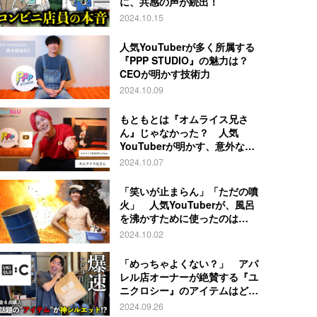
に、共感の声が続出！
2024.10.15
人気YouTuberが多く所属する
『PPP STUDIO』の魅力は？
CEOが明かす技術力
2024.10.09
もともとは『オムライス兄さ
ん』じゃなかった？ 人気
YouTuberが明かす、意外な過
去とは
2024.10.07
「笑いが止まらん」「ただの噴
火」 人気YouTuberが、風呂
を沸かすために使ったのは…
2024.10.02
「めっちゃよくない？」 アパ
レル店オーナーが絶賛する『ユ
ニクロシー』のアイテムはど
れ？
2024.09.26