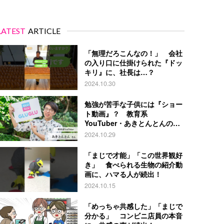
LATEST
ARTICLE
「無理だろこんなの！」 会社
の入り口に仕掛けられた『ドッ
キリ』に、社長は…？
2024.10.30
勉強が苦手な子供には『ショー
ト動画』？ 教育系
YouTuber・あきとんとんの戦
略とは
2024.10.29
「まじで才能」「この世界観好
き」 食べられる生物の紹介動
画に、ハマる人が続出！
2024.10.15
「めっちゃ共感した」「まじで
分かる」 コンビニ店員の本音