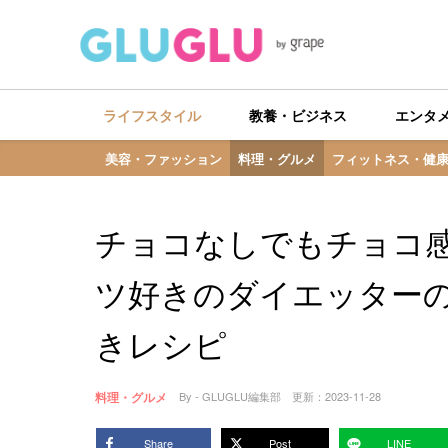
ライフスタイル
教養・ビジネス
エンタ
美容・ファッション
料理・グルメ
フィットネス・健
チョコなしでもチョコ
ツ好きのダイエッター
きレシピ
料理・グルメ
By - GLUGLU編集部
更新：
2023-11-28
Share
Post
LINE