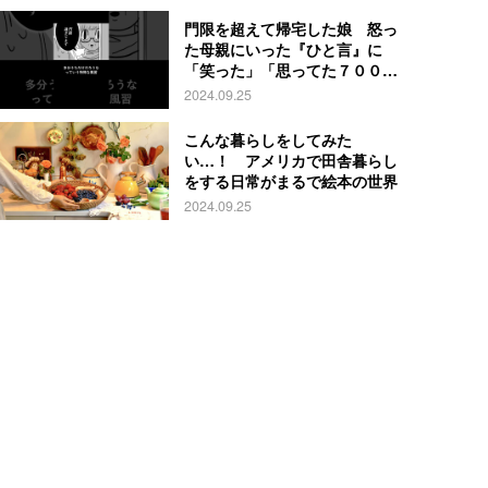
門限を超えて帰宅した娘 怒っ
た母親にいった『ひと言』に
「笑った」「思ってた７００倍
特殊」
2024.09.25
こんな暮らしをしてみた
い…！ アメリカで田舎暮らし
をする日常がまるで絵本の世界
2024.09.25