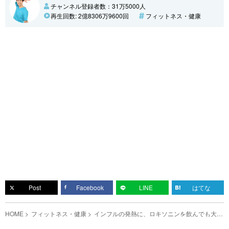
チャンネル登録者数：31万5000人
再生回数: 2億8306万9600回
フィットネス・健康
Post
Facebook
LINE
はてな
HOME
フィットネス・健康
インフルの発熱に、ロキソニンを飲んでも大丈
夫？ 医師免許を持つ、しゅんPの見解は…