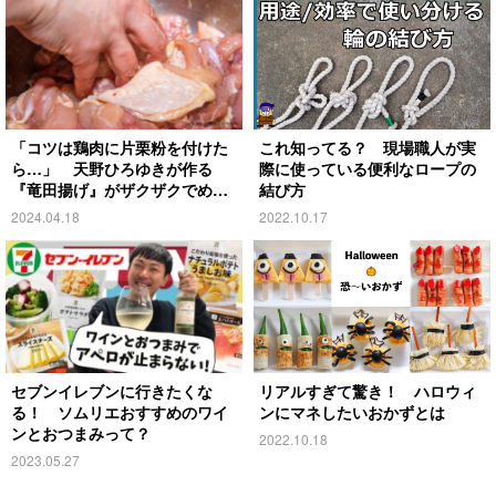
「コツは鶏肉に片栗粉を付けた
これ知ってる？ 現場職人が実
ら…」 天野ひろゆきが作る
際に使っている便利なロープの
『竜田揚げ』がザクザクでめち
結び方
ゃうま！
2024.04.18
2022.10.17
セブンイレブンに行きたくな
リアルすぎて驚き！ ハロウィ
る！ ソムリエおすすめのワイ
ンにマネしたいおかずとは
ンとおつまみって？
2022.10.18
2023.05.27