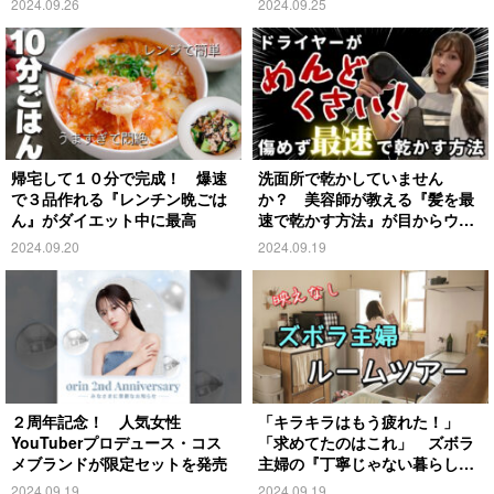
2024.09.26
2024.09.25
帰宅して１０分で完成！ 爆速
洗面所で乾かしていません
で３品作れる『レンチン晩ごは
か？ 美容師が教える『髪を最
ん』がダイエット中に最高
速で乾かす方法』が目からウロ
コ
2024.09.20
2024.09.19
２周年記念！ 人気女性
「キラキラはもう疲れた！」
YouTuberプロデュース・コス
「求めてたのはこれ」 ズボラ
メブランドが限定セットを発売
主婦の『丁寧じゃない暮らし』
がこちら
2024.09.19
2024.09.19