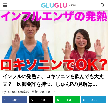
インフルの発熱に、ロキソニンを飲んでも大丈
夫？ 医師免許を持つ、しゅんPの見解は…
By - GLUGLU編集部
更新：
2024-01-04
Share
Post
LINE
はてな