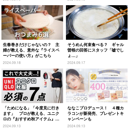
生春巻きだけじゃないの？ 主
そうめん何束食べる？ ギャル
婦が教える、意外な『ライスペ
曽根の回答にスタッフ「嘘でし
ーパーの使い方』がこちら
ょ…」
2024.09.18
2024.09.17
「ためになる」「今度見に行き
ななこプロデュース！ ４種カ
ます」 プロが教える、ユニク
ラコンが新発売、プレゼントキ
ロの『おすすめ秋アイテム』が
ャンペーンも
こちら
2024.09.13
2024.09.13