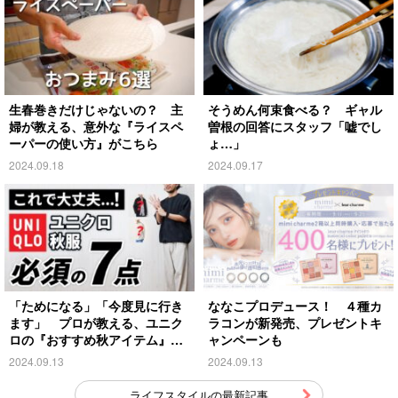
生春巻きだけじゃないの？ 主
そうめん何束食べる？ ギャル
婦が教える、意外な『ライスペ
曽根の回答にスタッフ「嘘でし
ーパーの使い方』がこちら
ょ…」
2024.09.18
2024.09.17
「ためになる」「今度見に行き
ななこプロデュース！ ４種カ
ます」 プロが教える、ユニク
ラコンが新発売、プレゼントキ
ロの『おすすめ秋アイテム』が
ャンペーンも
こちら
2024.09.13
2024.09.13
ライフスタイルの最新記事