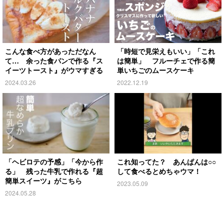
こんな食べ方があっただなん
「時短で見栄えもいい」「これ
て… 余った食パンで作る『ス
は簡単」 フルーチェで作る簡
イーツトースト』がウマすぎる
単いちごのムースケーキ
2024.03.26
2022.12.19
「ヘビロテの予感」「今から作
これ知ってた？ あんぱんは○○
る」 残った牛乳で作れる『超
して食べるとめちゃウマ！
簡単スイーツ』がこちら
2023.05.09
2024.05.28