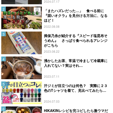
2024.07.17
「またハズレだった…」 食べる前に
『固いオクラ』を見分ける方法に、なる
ほど！
2022.08.08
揖保乃糸が紹介する『スピード塩昆布そ
うめん』 さっぱり食べられるアレンジ
がこちら
2023.08.22
沸かしたお茶、常温で冷まして冷蔵庫に
入れてない？実はそれ…
2023.07.11
汗ジミが目立つのは何色？ 実際に２３
色のTシャツを着て、見比べてみたら…
2024.07.03
HIKAKINレシピを完コピしたら激ウマだ