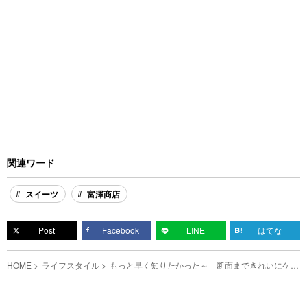
関連ワード
スイーツ
富澤商店
Post
Facebook
LINE
はてな
HOME
ライフスタイル
もっと早く知りたかった～ 断面まできれいにケー
キをカットする方法がこちら