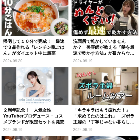
帰宅して１０分で完成！ 爆速
洗面所で乾かしていません
で３品作れる『レンチン晩ごは
か？ 美容師が教える『髪を最
ん』がダイエット中に最高
速で乾かす方法』が目からウロ
コ
2024.09.20
2024.09.19
２周年記念！ 人気女性
「キラキラはもう疲れた！」
YouTuberプロデュース・コス
「求めてたのはこれ」 ズボラ
メブランドが限定セットを発売
主婦の『丁寧じゃない暮らし』
がこちら
2024.09.19
2024.09.19