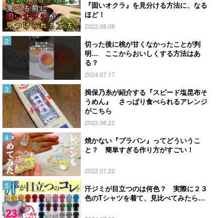
『固いオクラ』を見分ける方法に、なる
ほど！
2022.08.08
切った後に桃が甘くなかったことが判
明… ここからおいしくする方法はあ
る？
2024.07.17
揖保乃糸が紹介する『スピード塩昆布そ
うめん』 さっぱり食べられるアレンジ
がこちら
2023.08.22
焼かない『プラバン』ってどういうこ
と？ 簡単すぎる作り方がすごい！
2022.07.22
汗ジミが目立つのは何色？ 実際に２３
色のTシャツを着て、見比べてみたら…