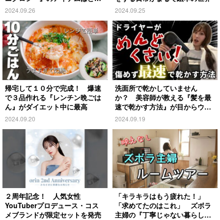
れ？
2024.09.26
2024.09.25
帰宅して１０分で完成！ 爆速
洗面所で乾かしていません
で３品作れる『レンチン晩ごは
か？ 美容師が教える『髪を最
ん』がダイエット中に最高
速で乾かす方法』が目からウロ
コ
2024.09.20
2024.09.19
２周年記念！ 人気女性
「キラキラはもう疲れた！」
YouTuberプロデュース・コス
「求めてたのはこれ」 ズボラ
メブランドが限定セットを発売
主婦の『丁寧じゃない暮らし』