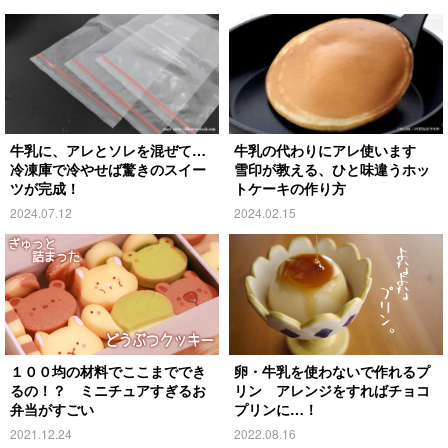
牛乳に、アレとソレを混ぜて…
牛乳の代わりにアレ使います
冷凍庫で冷やせば驚きのスイー
雪印が教える、ひと味違うホッ
ツが完成！
トケーキの作り方
2024.07.12
2024.02.15
１００均の材料でここまででき
卵・牛乳を使わないで作れるプ
るの！？ ミニチュアすぎるお
リン アレンジをすればチョコ
弁当がすごい
プリンに…！
2021.12.24
2022.08.16