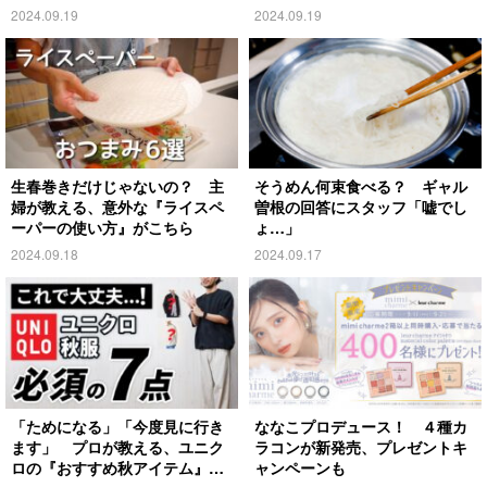
がこちら
2024.09.19
2024.09.19
生春巻きだけじゃないの？ 主
そうめん何束食べる？ ギャル
婦が教える、意外な『ライスペ
曽根の回答にスタッフ「嘘でし
ーパーの使い方』がこちら
ょ…」
2024.09.18
2024.09.17
「ためになる」「今度見に行き
ななこプロデュース！ ４種カ
ます」 プロが教える、ユニク
ラコンが新発売、プレゼントキ
ロの『おすすめ秋アイテム』が
ャンペーンも