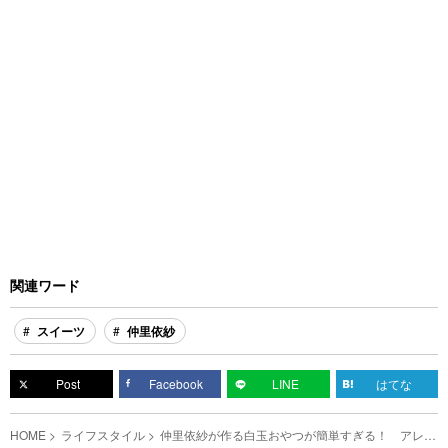
関連ワード
スイーツ
仲里依紗
Post
Facebook
LINE
はてな
HOME
ライフスタイル
仲里依紗が作る白玉おやつが簡単すぎる！ アレを
入れるだけで？