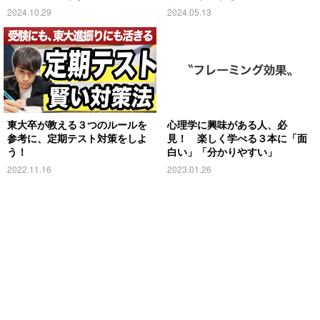
略とは
2024.10.29
2024.05.13
東大卒が教える３つのルールを
心理学に興味がある人、必
参考に、定期テスト対策をしよ
見！ 楽しく学べる３本に「面
う！
白い」「分かりやすい」
2022.11.16
2023.01.26