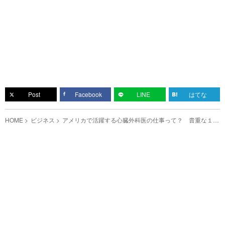
Post
Facebook
LINE
はてな
HOME
ビジネス
アメリカで活躍する心臓外科医の仕事って？ 貴重な１本
に「すごすぎる」