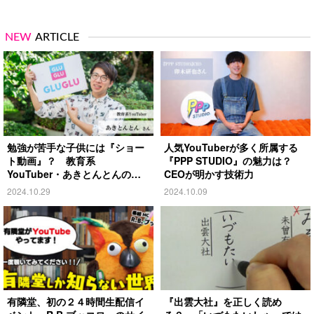
NEW
ARTICLE
勉強が苦手な子供には『ショー
人気YouTuberが多く所属する
ト動画』？ 教育系
『PPP STUDIO』の魅力は？
YouTuber・あきとんとんの戦
CEOが明かす技術力
略とは
2024.10.29
2024.10.09
有隣堂、初の２４時間生配信イ
『出雲大社』を正しく読め