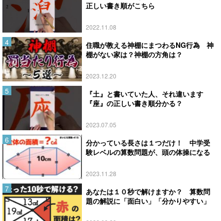
正しい書き順がこちら
2022.11.08
住職が教える神棚にまつわるNG行為 神
棚がない家は？神棚の方角は？
2023.12.20
『土』と書いていた人、それ違います
『座』の正しい書き順分かる？
2023.07.05
分かっている長さは１つだけ！ 中学受
験レベルの算数問題が、頭の体操になる
2023.11.28
あなたは１０秒で解けますか？ 算数問
題の解説に「面白い」「分かりやすい」