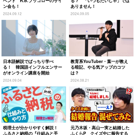
ベント R.B.ブッコローのサイ
る？ 「いづもたいしゃ」では
ン会も！
ありません！
2024.09.12
2024.09.05
日本語解説でばっちり学べ
教育系YouTuber・葉一が教え
る！ 韓国語インフルエンサー
る暗記、やる気アップのコツ
がオンライン講座を開始
は？
2024.09.04
2024.08.21
税理士が分かりやすく解説！
元乃木坂・高山一実と結婚した
ふるさと納税の『仕組みと手
ふくらP クイズ中に報告する