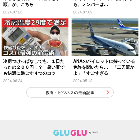
順』が、こちら
も、メンバーは…
2024.07.26
2024.07.09
冷房つけっぱなしでも、１日た
ANAのパイロットに持っている
ったの２００円！？ 暑い夏で
免許を聞いたら… 「二刀流か
も快適に過ごす４つのコツ
よ」「すごすぎる」
2024.06.24
2024.05.13
教養・ビジネスの最新記事