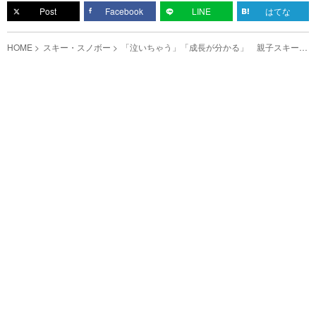
Post
Facebook
LINE
はてな
HOME
スキー・スノボー
「泣いちゃう」「成長が分かる」 親子スキー１
１年間の記録に、グッとくる