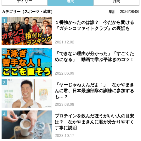
デイリー
週間
月間
カテゴリー（スポーツ・武道）
集計：2026/08/06
１番強かったのは誰？ 今だから聞ける
『ガチンコファイトクラブ』の裏話も
2021.12.02
「できない理由が分かった」「すごくた
めになる」 動画で学ぶ平泳ぎのコツ！
2022.06.09
「ヤーじゃねぇんだよ！」 なかやまき
んに君、日本最強部隊の訓練に参加する
も…？
2023.08.08
プロテインを飲んだほうがいい人の目安
は？ なかやまきんに君が分かりやすく
丁寧に説明
2023.10.17