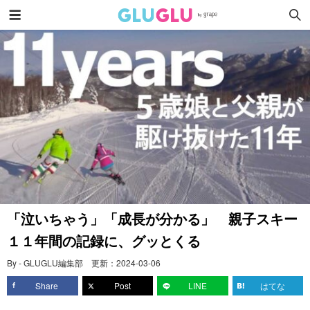
「泣いちゃう」「成長が分かる」 親子スキー
１１年間の記録に、グッとくる
By - GLUGLU編集部
更新：
2024-03-06
Share
Post
LINE
はてな