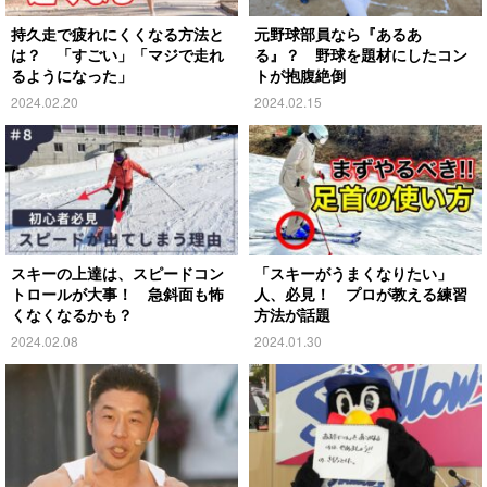
持久走で疲れにくくなる方法と
元野球部員なら『あるあ
は？ 「すごい」「マジで走れ
る』？ 野球を題材にしたコン
るようになった」
トが抱腹絶倒
2024.02.20
2024.02.15
スキーの上達は、スピードコン
「スキーがうまくなりたい」
トロールが大事！ 急斜面も怖
人、必見！ プロが教える練習
くなくなるかも？
方法が話題
2024.02.08
2024.01.30