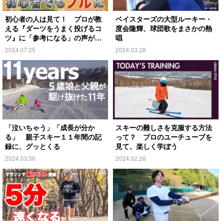
初心者の人は見て！ プロが教
ベイスターズの大型ルーキー・
える『ダーツをうまく投げるコ
度会隆輝、球団歌をまさかの熱
ツ』に「参考になる」の声が続
唱
出
2024.07.25
2024.03.28
「泣いちゃう」「成長が分か
スキーの難しさを克服する方法
る」 親子スキー１１年間の記
って？ プロのユーチューブを
録に、グッとくる
見て、楽しく学ぼう
2024.03.06
2024.02.26