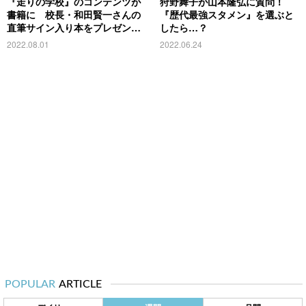
『走りの学校』のコンテンツが
狩野舞子が山本隆弘に質問！
書籍に 校長・和田賢一さんの
『歴代最強スタメン』を選ぶと
直筆サイン入り本をプレゼン
したら…？
ト！
2022.08.01
2022.06.24
POPULAR
ARTICLE