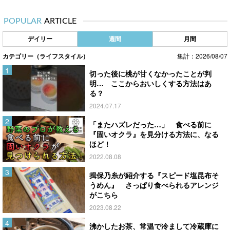
POPULAR
ARTICLE
デイリー
週間
月間
カテゴリー（ライフスタイル）
集計：2026/08/07
切った後に桃が甘くなかったことが判
明… ここからおいしくする方法はあ
る？
2024.07.17
「またハズレだった…」 食べる前に
『固いオクラ』を見分ける方法に、なる
ほど！
2022.08.08
揖保乃糸が紹介する『スピード塩昆布そ
うめん』 さっぱり食べられるアレンジ
がこちら
2023.08.22
沸かしたお茶、常温で冷まして冷蔵庫に