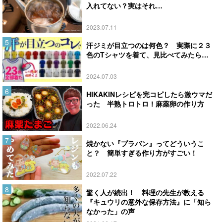
入れてない？実はそれ…
2023.07.11
汗ジミが目立つのは何色？ 実際に２３
色のTシャツを着て、見比べてみたら…
2024.07.03
HIKAKINレシピを完コピしたら激ウマだ
った 半熟トロトロ！麻薬卵の作り方
2022.06.24
焼かない『プラバン』ってどういうこ
と？ 簡単すぎる作り方がすごい！
2022.07.22
驚く人が続出！ 料理の先生が教える
『キュウリの意外な保存方法』に「知ら
なかった」の声