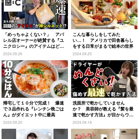
「めっちゃよくない？」 アパ
こんな暮らしをしてみた
レル店オーナーが絶賛する『ユ
い…！ アメリカで田舎暮らし
ニクロシー』のアイテムはど
をする日常がまるで絵本の世界
れ？
2024.09.26
2024.09.25
帰宅して１０分で完成！ 爆速
洗面所で乾かしていません
で３品作れる『レンチン晩ごは
か？ 美容師が教える『髪を最
ん』がダイエット中に最高
速で乾かす方法』が目からウロ
コ
2024.09.20
2024.09.19