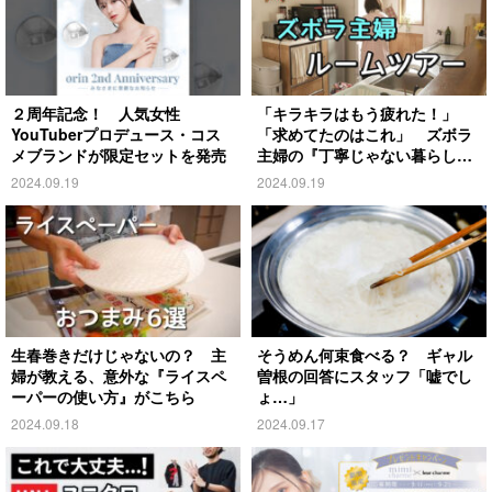
２周年記念！ 人気女性
「キラキラはもう疲れた！」
YouTuberプロデュース・コス
「求めてたのはこれ」 ズボラ
メブランドが限定セットを発売
主婦の『丁寧じゃない暮らし』
がこちら
2024.09.19
2024.09.19
生春巻きだけじゃないの？ 主
そうめん何束食べる？ ギャル
婦が教える、意外な『ライスペ
曽根の回答にスタッフ「嘘でし
ーパーの使い方』がこちら
ょ…」
2024.09.18
2024.09.17