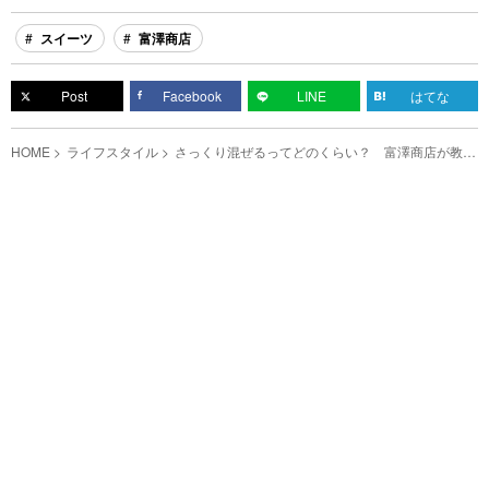
スイーツ
富澤商店
Post
Facebook
LINE
はてな
HOME
ライフスタイル
さっくり混ぜるってどのくらい？ 富澤商店が教え
るスポンジケーキを作るコツ