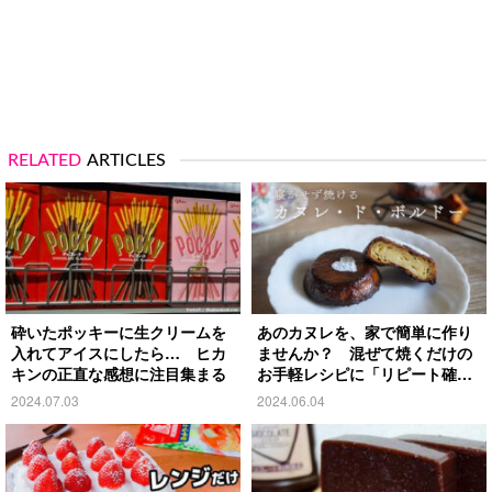
RELATED
ARTICLES
砕いたポッキーに生クリームを
あのカヌレを、家で簡単に作り
入れてアイスにしたら… ヒカ
ませんか？ 混ぜて焼くだけの
キンの正直な感想に注目集まる
お手軽レシピに「リピート確
定」
2024.07.03
2024.06.04