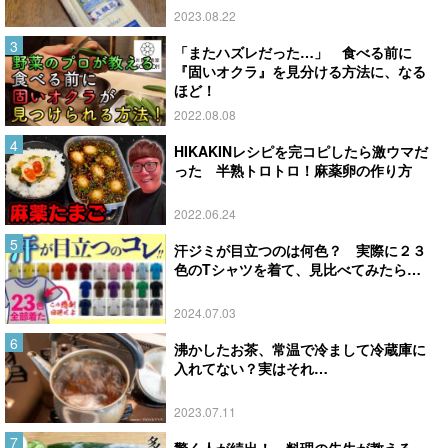
2023.08.22
「またハズレだった…」 食べる前に
『固いオクラ』を見分ける方法に、なる
ほど！
2022.08.08
HIKAKINレシピを完コピしたら激ウマだ
った 半熟トロトロ！麻薬卵の作り方
2022.06.24
汗ジミが目立つのは何色？ 実際に２３
色のTシャツを着て、見比べてみたら…
2024.07.03
沸かしたお茶、常温で冷まして冷蔵庫に
入れてない？実はそれ…
2023.07.11