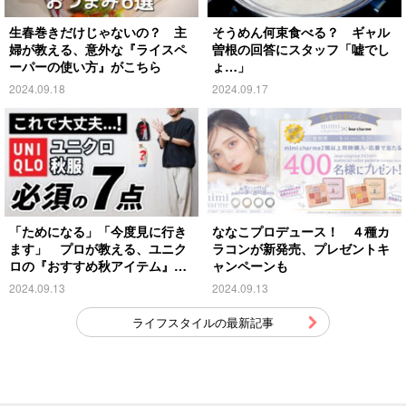
生春巻きだけじゃないの？ 主
そうめん何束食べる？ ギャル
婦が教える、意外な『ライスペ
曽根の回答にスタッフ「嘘でし
ーパーの使い方』がこちら
ょ…」
2024.09.18
2024.09.17
「ためになる」「今度見に行き
ななこプロデュース！ ４種カ
ます」 プロが教える、ユニク
ラコンが新発売、プレゼントキ
ロの『おすすめ秋アイテム』が
ャンペーンも
こちら
2024.09.13
2024.09.13
ライフスタイルの最新記事