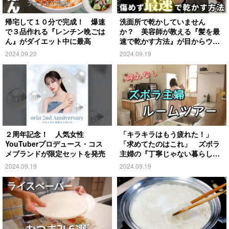
帰宅して１０分で完成！ 爆速
洗面所で乾かしていません
で３品作れる『レンチン晩ごは
か？ 美容師が教える『髪を最
ん』がダイエット中に最高
速で乾かす方法』が目からウロ
コ
2024.09.20
2024.09.19
２周年記念！ 人気女性
「キラキラはもう疲れた！」
YouTuberプロデュース・コス
「求めてたのはこれ」 ズボラ
メブランドが限定セットを発売
主婦の『丁寧じゃない暮らし』
がこちら
2024.09.19
2024.09.19