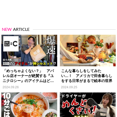
NEW
ARTICLE
「めっちゃよくない？」 アパ
こんな暮らしをしてみた
レル店オーナーが絶賛する『ユ
い…！ アメリカで田舎暮らし
ニクロシー』のアイテムはど
をする日常がまるで絵本の世界
れ？
2024.09.26
2024.09.25