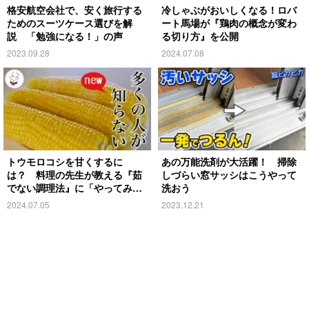
格安航空会社で、安く旅行する
冷しゃぶがおいしくなる！ロバ
ためのスーツケース選びを解
ート馬場が『鶏肉の概念が変わ
説 「勉強になる！」の声
る切り方』を公開
2023.09.28
2024.07.08
トウモロコシを甘くするに
あの万能洗剤が大活躍！ 掃除
は？ 料理の先生が教える『茹
しづらい窓サッシはこうやって
でない調理法』に「やってみ
洗おう
る」の声
2024.07.05
2023.12.21