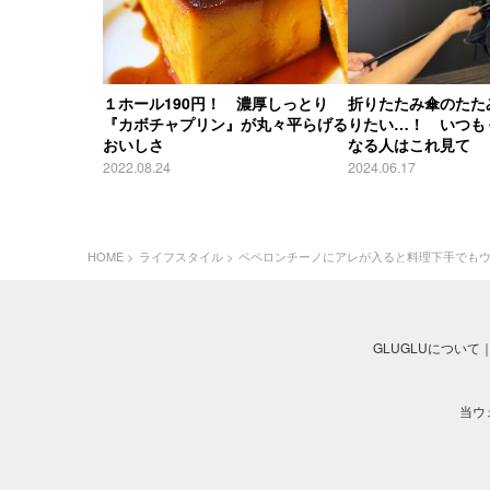
１ホール190円！ 濃厚しっとり
折りたたみ傘のたた
『カボチャプリン』が丸々平らげる
りたい…！ いつも
おいしさ
なる人はこれ見て
2022.08.24
2024.06.17
HOME
ライフスタイル
ペペロンチーノにアレが入ると料理下手でも
GLUGLUについて
当ウ