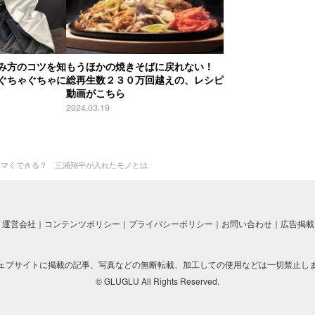
み方のコツを知
もうほかの焼きそばに戻れない！
ぐちゃぐちゃに
総再生数２３０万回越えの、レシピ
動画がこちら
2024.03.19
ウマくできる？ 三浦翔平が入れたモノとは
運営会社
コンテンツポリシー
プライバシーポリシー
お問い合わせ
広告掲載
ェブサイトに掲載の記事、写真などの無断転載、加工しての使用などは一切禁止し
© GLUGLU All Rights Reserved.