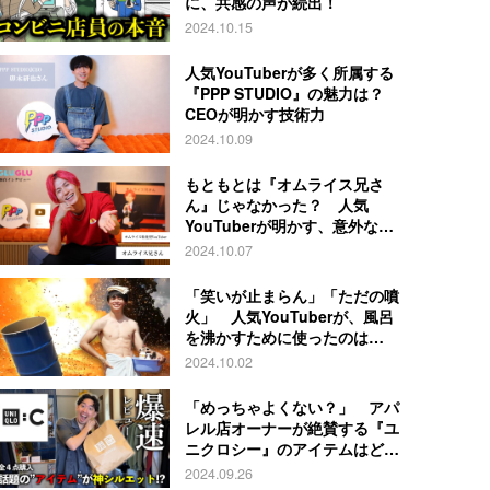
に、共感の声が続出！
2024.10.15
人気YouTuberが多く所属する
『PPP STUDIO』の魅力は？
CEOが明かす技術力
2024.10.09
もともとは『オムライス兄さ
ん』じゃなかった？ 人気
YouTuberが明かす、意外な過
去とは
2024.10.07
「笑いが止まらん」「ただの噴
火」 人気YouTuberが、風呂
を沸かすために使ったのは…
2024.10.02
「めっちゃよくない？」 アパ
レル店オーナーが絶賛する『ユ
ニクロシー』のアイテムはど
れ？
2024.09.26