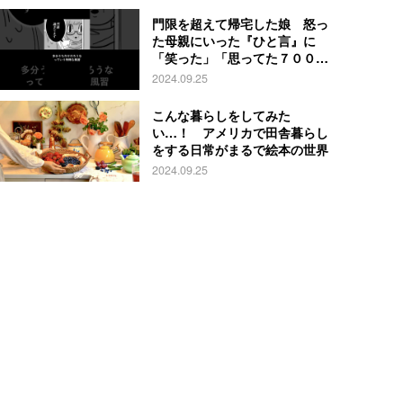
門限を超えて帰宅した娘 怒っ
た母親にいった『ひと言』に
「笑った」「思ってた７００倍
特殊」
2024.09.25
こんな暮らしをしてみた
い…！ アメリカで田舎暮らし
をする日常がまるで絵本の世界
2024.09.25