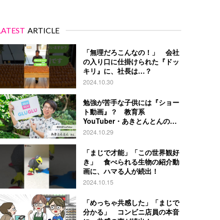
LATEST
ARTICLE
「無理だろこんなの！」 会社
の入り口に仕掛けられた『ドッ
キリ』に、社長は…？
2024.10.30
勉強が苦手な子供には『ショー
ト動画』？ 教育系
YouTuber・あきとんとんの戦
略とは
2024.10.29
「まじで才能」「この世界観好
き」 食べられる生物の紹介動
画に、ハマる人が続出！
2024.10.15
「めっちゃ共感した」「まじで
分かる」 コンビニ店員の本音