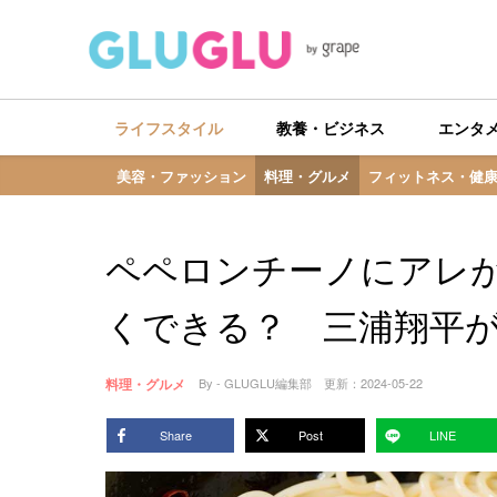
ライフスタイル
教養・ビジネス
エンタ
美容・ファッション
料理・グルメ
フィットネス・健
ペペロンチーノにアレ
くできる？ 三浦翔平
料理・グルメ
By - GLUGLU編集部
更新：
2024-05-22
Share
Post
LINE