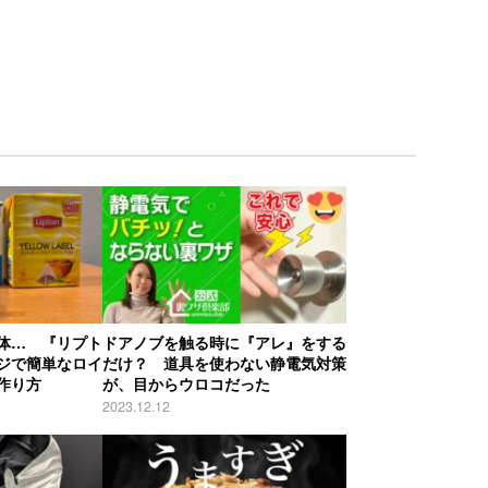
体… 『リプト
ドアノブを触る時に『アレ』をする
ジで簡単なロイ
だけ？ 道具を使わない静電気対策
作り方
が、目からウロコだった
2023.12.12