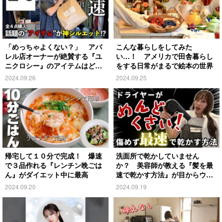
「めっちゃよくない？」 アパ
こんな暮らしをしてみた
レル店オーナーが絶賛する『ユ
い…！ アメリカで田舎暮らし
ニクロシー』のアイテムはど
をする日常がまるで絵本の世界
れ？
2024.09.26
2024.09.25
帰宅して１０分で完成！ 爆速
洗面所で乾かしていません
で３品作れる『レンチン晩ごは
か？ 美容師が教える『髪を最
ん』がダイエット中に最高
速で乾かす方法』が目からウロ
コ
2024.09.20
2024.09.19