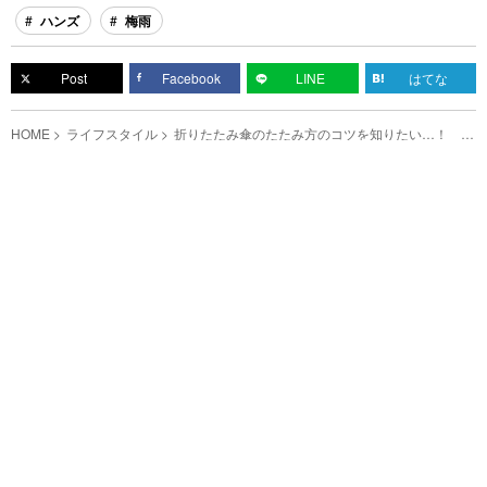
ハンズ
梅雨
Post
Facebook
LINE
はてな
HOME
ライフスタイル
折りたたみ傘のたたみ方のコツを知りたい…！ い
つもぐちゃぐちゃになる人はこれ見て