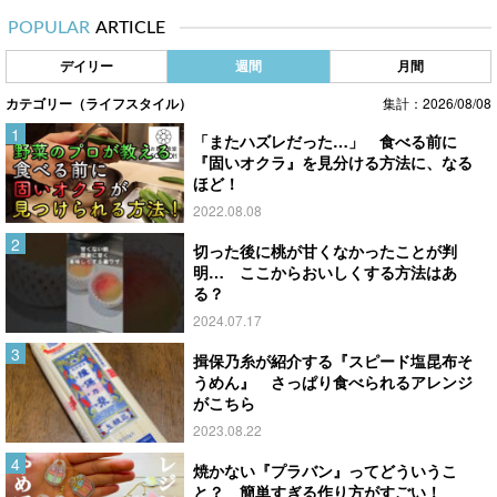
POPULAR
ARTICLE
デイリー
週間
月間
カテゴリー（ライフスタイル）
集計：2026/08/08
「またハズレだった…」 食べる前に
『固いオクラ』を見分ける方法に、なる
ほど！
2022.08.08
切った後に桃が甘くなかったことが判
明… ここからおいしくする方法はあ
る？
2024.07.17
揖保乃糸が紹介する『スピード塩昆布そ
うめん』 さっぱり食べられるアレンジ
がこちら
2023.08.22
焼かない『プラバン』ってどういうこ
と？ 簡単すぎる作り方がすごい！