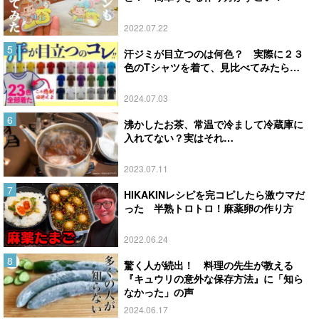
2022.07.22
汗ジミが目立つのは何色？ 実際に２３
色のTシャツを着て、見比べてみたら…
2024.07.03
沸かしたお茶、常温で冷まして冷蔵庫に
入れてない？実はそれ…
2023.07.11
HIKAKINレシピを完コピしたら激ウマだ
った 半熟トロトロ！麻薬卵の作り方
2022.06.24
驚く人が続出！ 料理の先生が教える
『キュウリの意外な保存方法』に「知ら
なかった」の声
2024.06.17