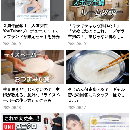
２周年記念！ 人気女性
「キラキラはもう疲れた！」
YouTuberプロデュース・コス
「求めてたのはこれ」 ズボラ
メブランドが限定セットを発売
主婦の『丁寧じゃない暮らし』
がこちら
2024.09.19
2024.09.19
生春巻きだけじゃないの？ 主
そうめん何束食べる？ ギャル
婦が教える、意外な『ライスペ
曽根の回答にスタッフ「嘘でし
ーパーの使い方』がこちら
ょ…」
2024.09.18
2024.09.17