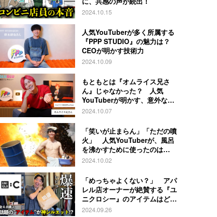
に、共感の声が続出！
2024.10.15
人気YouTuberが多く所属する
『PPP STUDIO』の魅力は？
CEOが明かす技術力
2024.10.09
もともとは『オムライス兄さ
ん』じゃなかった？ 人気
YouTuberが明かす、意外な過
去とは
2024.10.07
「笑いが止まらん」「ただの噴
火」 人気YouTuberが、風呂
を沸かすために使ったのは…
2024.10.02
「めっちゃよくない？」 アパ
レル店オーナーが絶賛する『ユ
ニクロシー』のアイテムはど
れ？
2024.09.26