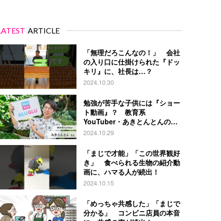
LATEST
ARTICLE
「無理だろこんなの！」 会社
の入り口に仕掛けられた『ドッ
キリ』に、社長は…？
2024.10.30
勉強が苦手な子供には『ショー
ト動画』？ 教育系
YouTuber・あきとんとんの戦
略とは
2024.10.29
「まじで才能」「この世界観好
き」 食べられる生物の紹介動
画に、ハマる人が続出！
2024.10.15
「めっちゃ共感した」「まじで
分かる」 コンビニ店員の本音