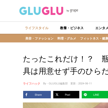
ライフスタイル
教養・ビジネス
エンタ
美容・ファッション
料理・グルメ
フィットネス・健
たったこれだけ！？ 
具は用意せず手のひら
ライフハック
By - GLUGLU編集部
更新：
2024-06-11
Share
Post
LINE