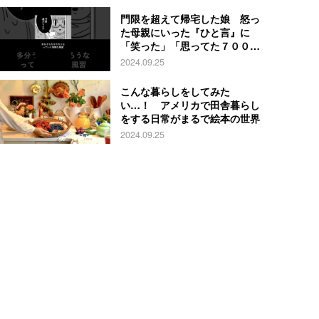
門限を超えて帰宅した娘 怒っ
た母親にいった『ひと言』に
「笑った」「思ってた７００倍
特殊」
2024.09.25
こんな暮らしをしてみた
い…！ アメリカで田舎暮らし
をする日常がまるで絵本の世界
2024.09.25