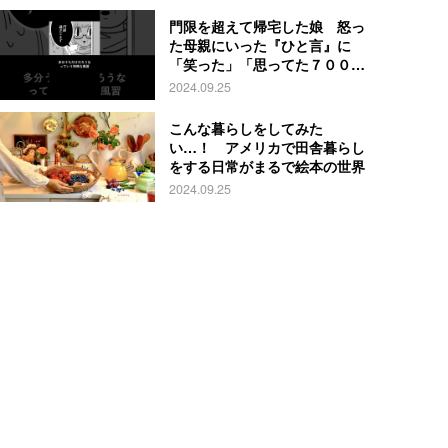
門限を超えて帰宅した娘 怒っ
た母親にいった『ひと言』に
「笑った」「思ってた７００倍
特殊」
2024.09.25
こんな暮らしをしてみた
い…！ アメリカで田舎暮らし
をする日常がまるで絵本の世界
2024.09.25