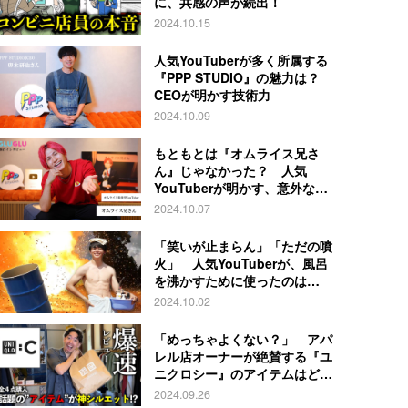
に、共感の声が続出！
2024.10.15
人気YouTuberが多く所属する
『PPP STUDIO』の魅力は？
CEOが明かす技術力
2024.10.09
もともとは『オムライス兄さ
ん』じゃなかった？ 人気
YouTuberが明かす、意外な過
去とは
2024.10.07
「笑いが止まらん」「ただの噴
火」 人気YouTuberが、風呂
を沸かすために使ったのは…
2024.10.02
「めっちゃよくない？」 アパ
レル店オーナーが絶賛する『ユ
ニクロシー』のアイテムはど
れ？
2024.09.26