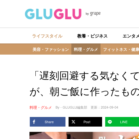
ライフスタイル
教養・ビジネス
エンタ
美容・ファッション
料理・グルメ
フィットネス・健
「遅刻回避する気なく
が、朝ご飯に作ったも
料理・グルメ
By - GLUGLU編集部
更新：
2024-09-04
Share
Post
LINE