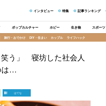
インタビュー
特集
記事ランキング
メ
ポップカルチャー
ホビー
生き物
スポーツ
康
旅行・おでかけ
DIY・住まい
カップル
ライフハック
て笑う」 寝坊した社会人
のは…
はてな