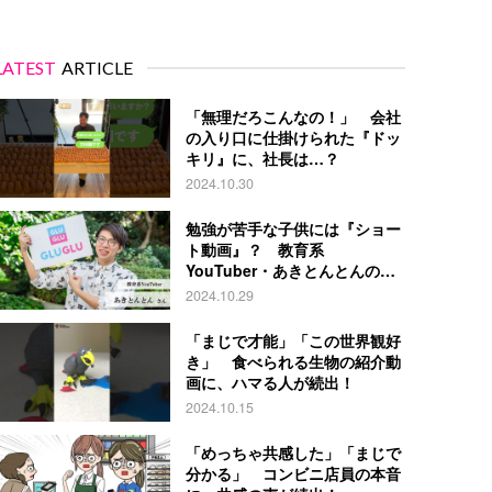
LATEST
ARTICLE
「無理だろこんなの！」 会社
の入り口に仕掛けられた『ドッ
キリ』に、社長は…？
2024.10.30
勉強が苦手な子供には『ショー
ト動画』？ 教育系
YouTuber・あきとんとんの戦
略とは
2024.10.29
「まじで才能」「この世界観好
き」 食べられる生物の紹介動
画に、ハマる人が続出！
2024.10.15
「めっちゃ共感した」「まじで
分かる」 コンビニ店員の本音