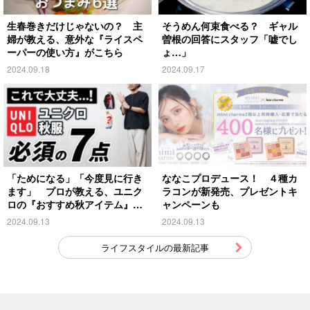
生春巻きだけじゃないの？ 主
そうめん何束食べる？ ギャル
婦が教える、意外な『ライスペ
曽根の回答にスタッフ「嘘でし
ーパーの使い方』がこちら
ょ…」
2024.09.18
2024.09.17
「ためになる」「今度見に行き
ななこプロデュース！ ４種カ
ます」 プロが教える、ユニク
ラコンが新発売、プレゼントキ
ロの『おすすめ秋アイテム』が
ャンペーンも
こちら
2024.09.13
2024.09.13
ライフスタイルの最新記事