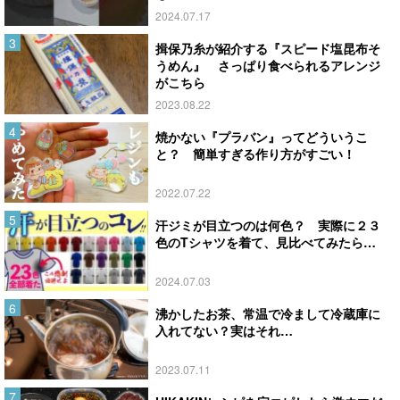
2024.07.17
揖保乃糸が紹介する『スピード塩昆布そ
うめん』 さっぱり食べられるアレンジ
がこちら
2023.08.22
焼かない『プラバン』ってどういうこ
と？ 簡単すぎる作り方がすごい！
2022.07.22
汗ジミが目立つのは何色？ 実際に２３
色のTシャツを着て、見比べてみたら…
2024.07.03
沸かしたお茶、常温で冷まして冷蔵庫に
入れてない？実はそれ…
2023.07.11