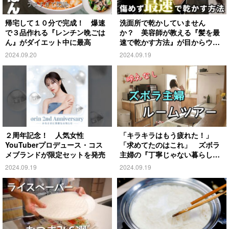
帰宅して１０分で完成！ 爆速
洗面所で乾かしていません
で３品作れる『レンチン晩ごは
か？ 美容師が教える『髪を最
ん』がダイエット中に最高
速で乾かす方法』が目からウロ
コ
2024.09.20
2024.09.19
２周年記念！ 人気女性
「キラキラはもう疲れた！」
YouTuberプロデュース・コス
「求めてたのはこれ」 ズボラ
メブランドが限定セットを発売
主婦の『丁寧じゃない暮らし』
がこちら
2024.09.19
2024.09.19