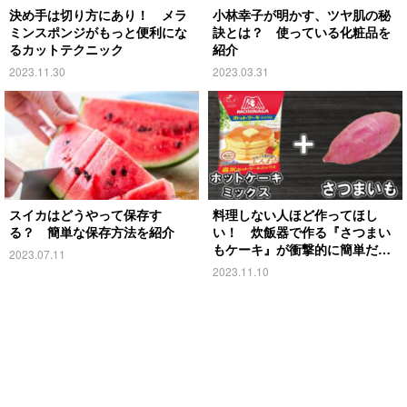
決め手は切り方にあり！ メラ
小林幸子が明かす、ツヤ肌の秘
ミンスポンジがもっと便利にな
訣とは？ 使っている化粧品を
るカットテクニック
紹介
2023.11.30
2023.03.31
スイカはどうやって保存す
料理しない人ほど作ってほし
る？ 簡単な保存方法を紹介
い！ 炊飯器で作る『さつまい
もケーキ』が衝撃的に簡単だっ
2023.07.11
た
2023.11.10