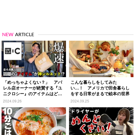
NEW
ARTICLE
「めっちゃよくない？」 アパ
こんな暮らしをしてみた
レル店オーナーが絶賛する『ユ
い…！ アメリカで田舎暮らし
ニクロシー』のアイテムはど
をする日常がまるで絵本の世界
れ？
2024.09.26
2024.09.25