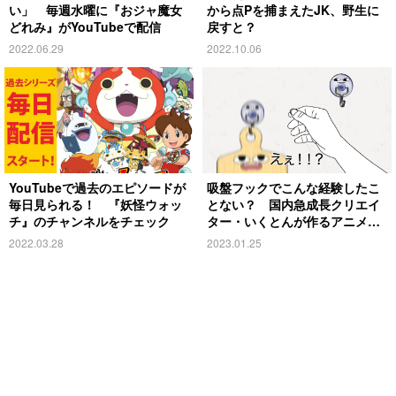
い」 毎週水曜に『おジャ魔女
から点Pを捕まえたJK、野生に
どれみ』がYouTubeで配信
戻すと？
2022.06.29
2022.10.06
YouTubeで過去のエピソードが
吸盤フックでこんな経験したこ
毎日見られる！ 『妖怪ウォッ
とない？ 国内急成長クリエイ
チ』のチャンネルをチェック
ター・いくとんが作るアニメが
大人気
2022.03.28
2023.01.25