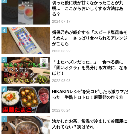
切った後に桃が甘くなかったことが判
明… ここからおいしくする方法はあ
る？
2024.07.17
揖保乃糸が紹介する『スピード塩昆布そ
うめん』 さっぱり食べられるアレンジ
がこちら
2023.08.22
「またハズレだった…」 食べる前に
『固いオクラ』を見分ける方法に、なる
ほど！
2022.08.08
HIKAKINレシピを完コピしたら激ウマだ
った 半熟トロトロ！麻薬卵の作り方
2022.06.24
沸かしたお茶、常温で冷まして冷蔵庫に
入れてない？実はそれ…