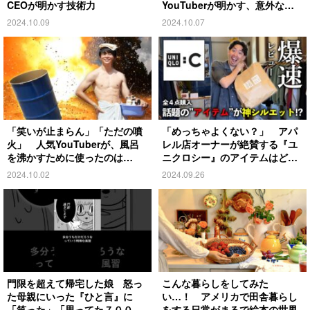
CEOが明かす技術力
YouTuberが明かす、意外な過
去とは
2024.10.09
2024.10.07
「笑いが止まらん」「ただの噴
「めっちゃよくない？」 アパ
火」 人気YouTuberが、風呂
レル店オーナーが絶賛する『ユ
を沸かすために使ったのは…
ニクロシー』のアイテムはど
れ？
2024.10.02
2024.09.26
門限を超えて帰宅した娘 怒っ
こんな暮らしをしてみた
た母親にいった『ひと言』に
い…！ アメリカで田舎暮らし
「笑った」「思ってた７００倍
をする日常がまるで絵本の世界