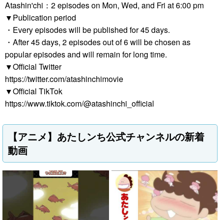
Atashin'chi：2 episodes on Mon, Wed, and Fri at 6:00 pm
▼Publication period
・Every episodes will be published for 45 days.
・After 45 days, 2 episodes out of 6 will be chosen as
popular episodes and will remain for long time.
▼Official Twitter
https://twitter.com/atashinchimovie
▼Official TikTok
https://www.tiktok.com/@atashinchi_official
【アニメ】あたしンち公式チャンネルの新着
動画