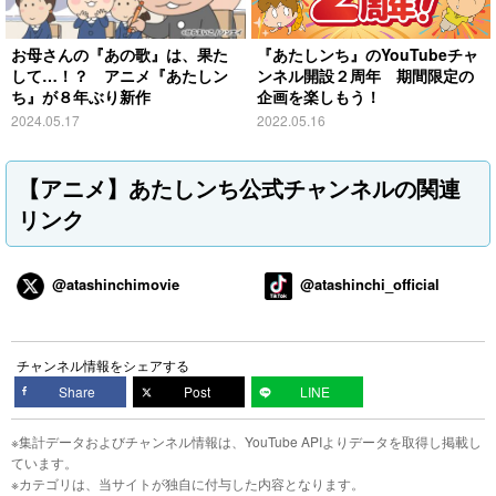
お母さんの『あの歌』は、果た
『あたしンち』のYouTubeチャ
して…！？ アニメ『あたしン
ンネル開設２周年 期間限定の
ち』が８年ぶり新作
企画を楽しもう！
2024.05.17
2022.05.16
【アニメ】あたしンち公式チャンネルの関連
リンク
@atashinchimovie
@atashinchi_official
チャンネル情報をシェアする
Share
Post
LINE
※集計データおよびチャンネル情報は、YouTube APIよりデータを取得し掲載し
ています。
※カテゴリは、当サイトが独自に付与した内容となります。