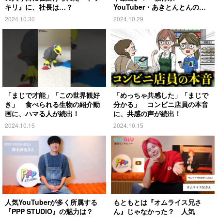
キリ』に、社長は…？
YouTuber・あきとんとんの戦
略とは
2024.10.30
2024.10.29
「まじで才能」「この世界観好
「めっちゃ共感した」「まじで
き」 食べられる生物の紹介動
分かる」 コンビニ店員の本音
画に、ハマる人が続出！
に、共感の声が続出！
2024.10.15
2024.10.15
人気YouTuberが多く所属する
もともとは『オムライス兄さ
『PPP STUDIO』の魅力は？
ん』じゃなかった？ 人気