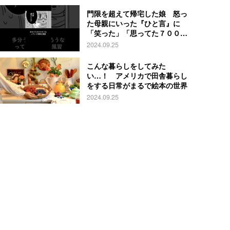
門限を超えて帰宅した娘 怒っ
た母親にいった『ひと言』に
「笑った」「思ってた７００倍
特殊」
2024.09.25
こんな暮らしをしてみた
い…！ アメリカで田舎暮らし
をする日常がまるで絵本の世界
2024.09.25