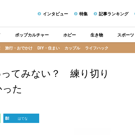
インタビュー
特集
記事ランキング
メ
ポップカルチャー
ホビー
生き物
スポーツ
康
旅行・おでかけ
DIY・住まい
カップル
ライフハック
わってみない？ 練り切り
かった
はてな