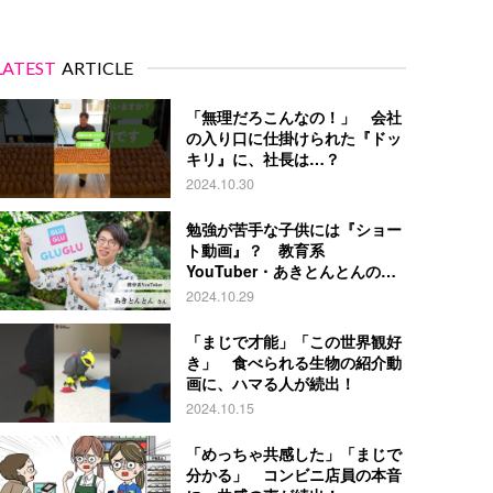
LATEST
ARTICLE
「無理だろこんなの！」 会社
の入り口に仕掛けられた『ドッ
キリ』に、社長は…？
2024.10.30
勉強が苦手な子供には『ショー
ト動画』？ 教育系
YouTuber・あきとんとんの戦
略とは
2024.10.29
「まじで才能」「この世界観好
き」 食べられる生物の紹介動
画に、ハマる人が続出！
2024.10.15
「めっちゃ共感した」「まじで
分かる」 コンビニ店員の本音