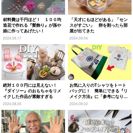
材料費は千円ほど！ １００均
「天才にもほどがある」「セン
造花で作れる『髪飾り』が孫や
スがすごい」 卵を割ったら部
娘に作ってあげたい！
屋が出てきた
2024.09.17
2024.09.04
絶対１００円には見えない！
お気に入りのTシャツをトート
『ダイソー』のおもちゃをリメ
バッグに！ 簡単にできる『リ
イクした作品が素敵すぎる
メイク方法』に「参考になりま
す」
2024.08.26
2024.08.02