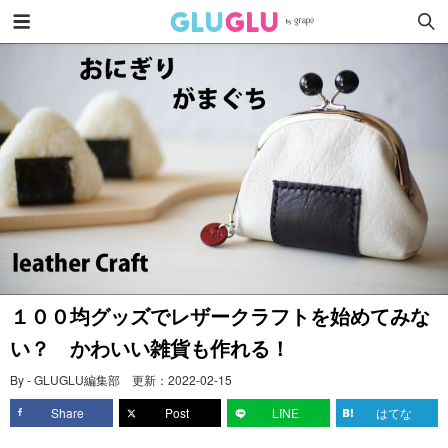
１００均グッズでレザークラフトを始めてみな
い？ かわいい雑貨も作れる！
By - GLUGLU編集部
更新：
2022-02-15
Share
Post
LINE
はてな