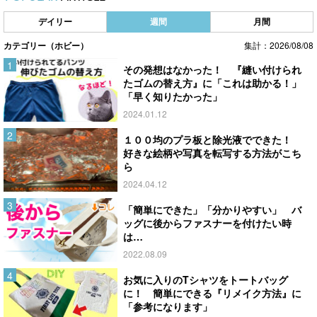
デイリー
週間
月間
カテゴリー（ホビー）
集計：2026/08/08
その発想はなかった！ 『縫い付けられ
たゴムの替え方』に「これは助かる！」
「早く知りたかった」
2024.01.12
１００均のプラ板と除光液でできた！
好きな絵柄や写真を転写する方法がこち
ら
2024.04.12
「簡単にできた」「分かりやすい」 バ
ッグに後からファスナーを付けたい時
は…
2022.08.09
お気に入りのTシャツをトートバッグ
に！ 簡単にできる『リメイク方法』に
「参考になります」