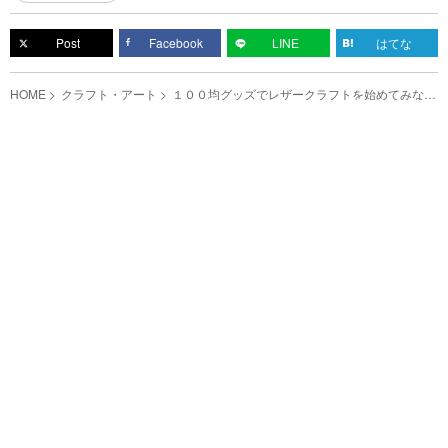
Post
Facebook
LINE
はてな
HOME
クラフト・アート
１００均グッズでレザークラフトを始めてみな
い？ かわいい雑貨も作れる！