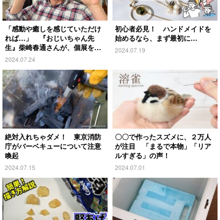
「感動や癒しを感じていただけ
初心者必見！ ハンドメイドを
れば…」 『おじいちゃん先
始めるなら、まず最初に…
生』柴崎春通さんが、個展を開
2024.07.19
催！
2024.07.24
絶対入れちゃダメ！ 東京消防
〇〇で作ったスズメに、２万人
庁がバーベキューについて注意
が注目 「まるで本物」「リア
喚起
ルすぎる」の声！
2024.07.15
2024.07.01