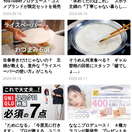
YouTuberプロデュース・コス
「求めてたのはこれ」 ズボラ
メブランドが限定セットを発売
主婦の『丁寧じゃない暮らし』
がこちら
2024.09.19
2024.09.19
生春巻きだけじゃないの？ 主
そうめん何束食べる？ ギャル
婦が教える、意外な『ライスペ
曽根の回答にスタッフ「嘘でし
ーパーの使い方』がこちら
ょ…」
2024.09.18
2024.09.17
「ためになる」「今度見に行き
ななこプロデュース！ ４種カ
ます」 プロが教える、ユニク
ラコンが新発売、プレゼントキ