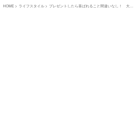
HOME
ライフスタイル
プレゼントしたら喜ばれること間違いなし！ 大切
な人への贈り物に編み物はいかが？