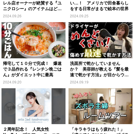
レル店オーナーが絶賛する『ユ
い…！ アメリカで田舎暮らし
ニクロシー』のアイテムはど
をする日常がまるで絵本の世界
れ？
2024.09.26
2024.09.25
帰宅して１０分で完成！ 爆速
洗面所で乾かしていません
で３品作れる『レンチン晩ごは
か？ 美容師が教える『髪を最
ん』がダイエット中に最高
速で乾かす方法』が目からウロ
コ
2024.09.20
2024.09.19
２周年記念！ 人気女性
「キラキラはもう疲れた！」