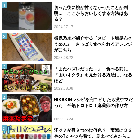
切った後に桃が甘くなかったことが判
明… ここからおいしくする方法はあ
る？
2024.07.17
揖保乃糸が紹介する『スピード塩昆布そ
うめん』 さっぱり食べられるアレンジ
がこちら
2023.08.22
「またハズレだった…」 食べる前に
『固いオクラ』を見分ける方法に、なる
ほど！
2022.08.08
HIKAKINレシピを完コピしたら激ウマだ
った 半熟トロトロ！麻薬卵の作り方
2022.06.24
汗ジミが目立つのは何色？ 実際に２３
色のTシャツを着て、見比べてみたら…