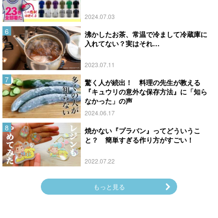
2024.07.03
沸かしたお茶、常温で冷まして冷蔵庫に
入れてない？実はそれ…
2023.07.11
驚く人が続出！ 料理の先生が教える
『キュウリの意外な保存方法』に「知ら
なかった」の声
2024.06.17
焼かない『プラバン』ってどういうこ
と？ 簡単すぎる作り方がすごい！
2022.07.22
もっと見る