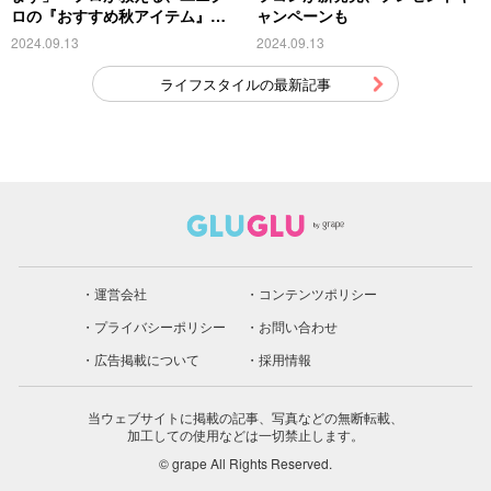
ロの『おすすめ秋アイテム』が
ャンペーンも
こちら
2024.09.13
2024.09.13
ライフスタイルの最新記事
運営会社
コンテンツポリシー
プライバシーポリシー
お問い合わせ
広告掲載について
採用情報
当ウェブサイトに掲載の記事、写真などの無断転載、
加工しての使用などは一切禁止します。
© grape All Rights Reserved.