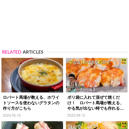
RELATED
ARTICLES
ロバート馬場が教える、ホワイ
ポリ袋に入れて混ぜて焼くだ
トソースを使わないグラタンの
け！ ロバート馬場が教える、
作り方がこちら
やる気が出ない時でも作れる爆
速レシピ
2024.05.16
2023.09.12