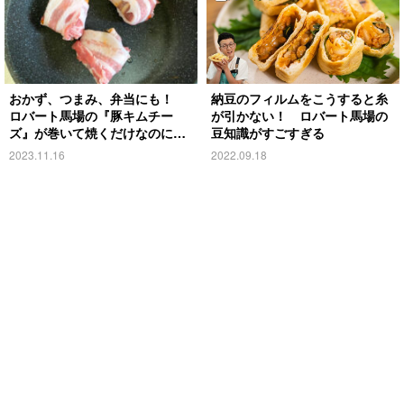
おかず、つまみ、弁当にも！
納豆のフィルムをこうすると糸
ロバート馬場の『豚キムチー
が引かない！ ロバート馬場の
ズ』が巻いて焼くだけなのに絶
豆知識がすごすぎる
品
2023.11.16
2022.09.18