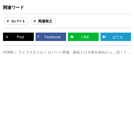
関連ワード
ロバート
馬場裕之
Post
Facebook
LINE
はてな
HOME
ライフスタイル
ロバート馬場、納豆とひき肉を炒めたら…沼！？
「その発想はなかった」の声