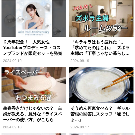
２周年記念！ 人気女性
「キラキラはもう疲れた！」
YouTuberプロデュース・コス
「求めてたのはこれ」 ズボラ
メブランドが限定セットを発売
主婦の『丁寧じゃない暮らし』
がこちら
2024.09.19
2024.09.19
生春巻きだけじゃないの？ 主
そうめん何束食べる？ ギャル
婦が教える、意外な『ライスペ
曽根の回答にスタッフ「嘘でし
ーパーの使い方』がこちら
ょ…」
2024.09.18
2024.09.17