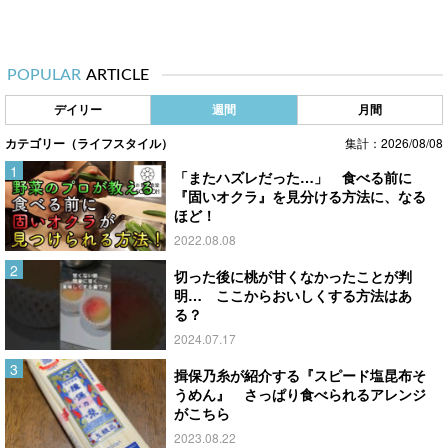
POPULAR
ARTICLE
デイリー
週間
月間
カテゴリー（ライフスタイル）
集計：2026/08/08
「またハズレだった…」 食べる前に
『固いオクラ』を見分ける方法に、なる
ほど！
2022.08.08
切った後に桃が甘くなかったことが判
明… ここからおいしくする方法はあ
る？
2024.07.17
揖保乃糸が紹介する『スピード塩昆布そ
うめん』 さっぱり食べられるアレンジ
がこちら
2023.08.22