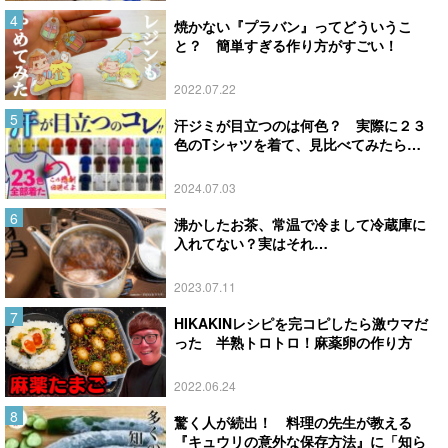
焼かない『プラバン』ってどういうこ
と？ 簡単すぎる作り方がすごい！
2022.07.22
汗ジミが目立つのは何色？ 実際に２３
色のTシャツを着て、見比べてみたら…
2024.07.03
沸かしたお茶、常温で冷まして冷蔵庫に
入れてない？実はそれ…
2023.07.11
HIKAKINレシピを完コピしたら激ウマだ
った 半熟トロトロ！麻薬卵の作り方
2022.06.24
驚く人が続出！ 料理の先生が教える
『キュウリの意外な保存方法』に「知ら