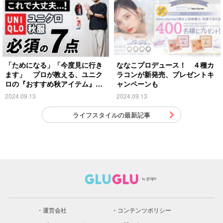
「ためになる」「今度見に行き
ななこプロデュース！ ４種カ
ます」 プロが教える、ユニク
ラコンが新発売、プレゼントキ
ロの『おすすめ秋アイテム』が
ャンペーンも
こちら
2024.09.13
2024.09.13
ライフスタイルの最新記事
運営会社
コンテンツポリシー