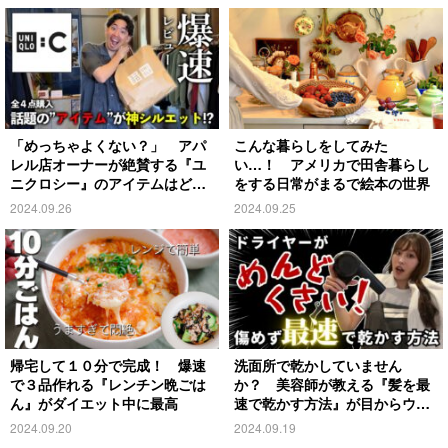
「めっちゃよくない？」 アパ
こんな暮らしをしてみた
レル店オーナーが絶賛する『ユ
い…！ アメリカで田舎暮らし
ニクロシー』のアイテムはど
をする日常がまるで絵本の世界
れ？
2024.09.26
2024.09.25
帰宅して１０分で完成！ 爆速
洗面所で乾かしていません
で３品作れる『レンチン晩ごは
か？ 美容師が教える『髪を最
ん』がダイエット中に最高
速で乾かす方法』が目からウロ
コ
2024.09.20
2024.09.19