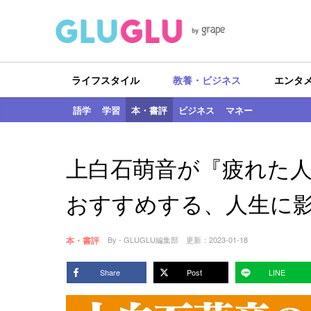
ライフスタイル
教養・ビジネス
エンタ
語学
学習
本・書評
ビジネス
マネー
上白石萌音が『疲れた
おすすめする、人生に
本・書評
By - GLUGLU編集部
更新：
2023-01-18
Share
Post
LINE