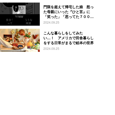
門限を超えて帰宅した娘 怒っ
た母親にいった『ひと言』に
「笑った」「思ってた７００倍
特殊」
2024.09.25
こんな暮らしをしてみた
い…！ アメリカで田舎暮らし
をする日常がまるで絵本の世界
2024.09.25