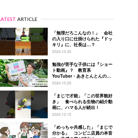
LATEST
ARTICLE
「無理だろこんなの！」 会社
の入り口に仕掛けられた『ドッ
キリ』に、社長は…？
2024.10.30
勉強が苦手な子供には『ショー
ト動画』？ 教育系
YouTuber・あきとんとんの戦
略とは
2024.10.29
「まじで才能」「この世界観好
き」 食べられる生物の紹介動
画に、ハマる人が続出！
2024.10.15
「めっちゃ共感した」「まじで
分かる」 コンビニ店員の本音