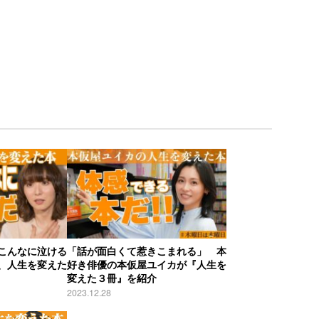
こんなに泣ける
「話が面白くて惹きこまれる」 本
、人生を変えた
好き俳優の本仮屋ユイカが『人生を
変えた３冊』を紹介
2023.12.28