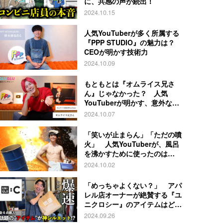
に、共感の声が続出！
2024.10.15
人気YouTuberが多く所属する
『PPP STUDIO』の魅力は？
CEOが明かす技術力
2024.10.09
もともとは『オムライス兄さ
ん』じゃなかった？ 人気
YouTuberが明かす、意外な過
去とは
2024.10.07
「笑いが止まらん」「ただの噴
火」 人気YouTuberが、風呂
を沸かすために使ったのは…
2024.10.02
「めっちゃよくない？」 アパ
レル店オーナーが絶賛する『ユ
ニクロシー』のアイテムはど
れ？
2024.09.26