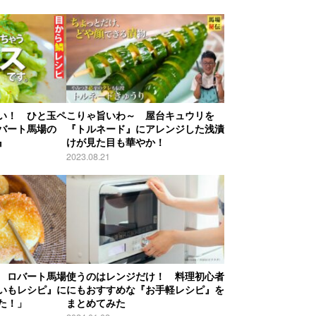
い！ ひと玉ペ
こりゃ旨いわ～ 屋台キュウリを
バート馬場の
『トルネード』にアレンジした浅漬
』
けが見た目も華やか！
2023.08.21
 ロバート馬場
使うのはレンジだけ！ 料理初心者
いもレシピ』に
にもおすすめな『お手軽レシピ』を
た！」
まとめてみた