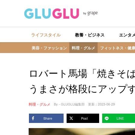
ライフスタイル
教養・ビジネス
エンタ
美容・ファッション
料理・グルメ
フィットネス・健
ロバート馬場「焼きそ
うまさが格段にアップ
料理・グルメ
By - GLUGLU編集部
更新：
2023-06-29
Share
Post
LINE