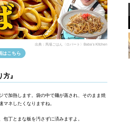
出典：
馬場ごはん〈ロバート〉Baba’s Kitchen
画はこちら
り方』
ジで加熱します。袋の中で麺が蒸され、そのまま焼
速マネしたくなりますね。
、包丁とまな板を汚さずに済みますよ。