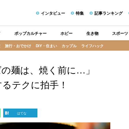
インタビュー
特集
記事ランキング
メ
ポップカルチャー
ホビー
生き物
スポーツ
康
旅行・おでかけ
DIY・住まい
カップル
ライフハック
ばの麺は、焼く前に…」
するテクに拍手！
はてな