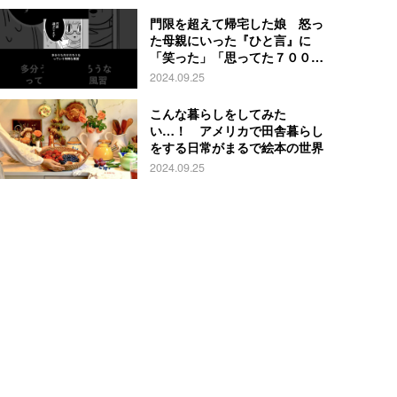
門限を超えて帰宅した娘 怒っ
た母親にいった『ひと言』に
「笑った」「思ってた７００倍
特殊」
2024.09.25
こんな暮らしをしてみた
い…！ アメリカで田舎暮らし
をする日常がまるで絵本の世界
2024.09.25