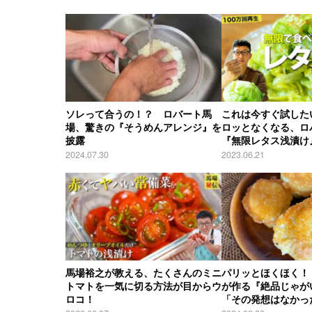
ソレって合うの！？ ロバート馬
これは今すぐ試した
場、驚きの『そうめんアレンジ』を
ロッとなくなる、ロ
披露
『無限レタス浅漬け
2024.07.30
2023.06.21
馬場裕之が教える、たくさんのミニ
パリッとほくほく！
トマトを一気に切る方法が目からウ
が作る『絶品じゃが
ロコ！
「その発想はなかっ