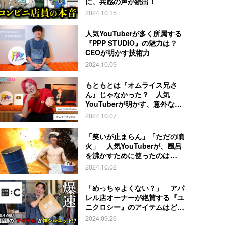
に、共感の声が続出！
2024.10.15
人気YouTuberが多く所属する
『PPP STUDIO』の魅力は？
CEOが明かす技術力
2024.10.09
もともとは『オムライス兄さ
ん』じゃなかった？ 人気
YouTuberが明かす、意外な過
去とは
2024.10.07
「笑いが止まらん」「ただの噴
火」 人気YouTuberが、風呂
を沸かすために使ったのは…
2024.10.02
「めっちゃよくない？」 アパ
レル店オーナーが絶賛する『ユ
ニクロシー』のアイテムはど
れ？
2024.09.26