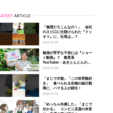
LATEST
ARTICLE
「無理だろこんなの！」 会社
の入り口に仕掛けられた『ドッ
キリ』に、社長は…？
2024.10.30
勉強が苦手な子供には『ショー
ト動画』？ 教育系
YouTuber・あきとんとんの戦
略とは
2024.10.29
「まじで才能」「この世界観好
き」 食べられる生物の紹介動
画に、ハマる人が続出！
2024.10.15
「めっちゃ共感した」「まじで
分かる」 コンビニ店員の本音