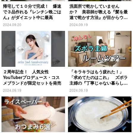
帰宅して１０分で完成！ 爆速
洗面所で乾かしていません
で３品作れる『レンチン晩ごは
か？ 美容師が教える『髪を最
ん』がダイエット中に最高
速で乾かす方法』が目からウロ
コ
2024.09.20
2024.09.19
２周年記念！ 人気女性
「キラキラはもう疲れた！」
YouTuberプロデュース・コス
「求めてたのはこれ」 ズボラ
メブランドが限定セットを発売
主婦の『丁寧じゃない暮らし』
がこちら
2024.09.19
2024.09.19