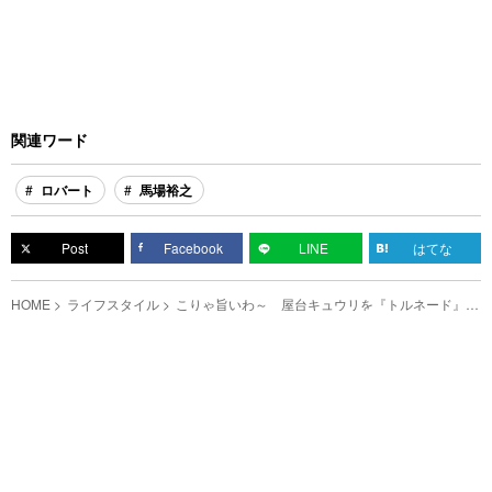
関連ワード
ロバート
馬場裕之
Post
Facebook
LINE
はてな
HOME
ライフスタイル
こりゃ旨いわ～ 屋台キュウリを『トルネード』に
アレンジした浅漬けが見た目も華やか！