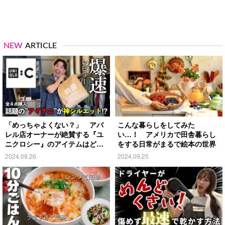
NEW
ARTICLE
「めっちゃよくない？」 アパ
こんな暮らしをしてみた
レル店オーナーが絶賛する『ユ
い…！ アメリカで田舎暮らし
ニクロシー』のアイテムはど
をする日常がまるで絵本の世界
れ？
2024.09.26
2024.09.25