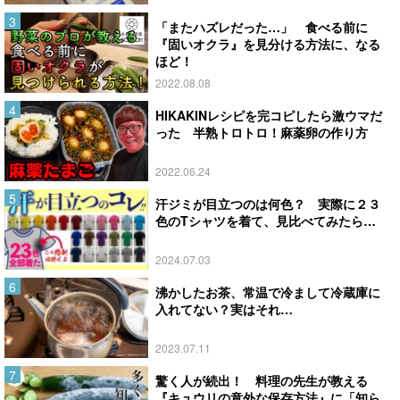
「またハズレだった…」 食べる前に
『固いオクラ』を見分ける方法に、なる
ほど！
2022.08.08
HIKAKINレシピを完コピしたら激ウマだ
った 半熟トロトロ！麻薬卵の作り方
2022.06.24
汗ジミが目立つのは何色？ 実際に２３
色のTシャツを着て、見比べてみたら…
2024.07.03
沸かしたお茶、常温で冷まして冷蔵庫に
入れてない？実はそれ…
2023.07.11
驚く人が続出！ 料理の先生が教える
『キュウリの意外な保存方法』に「知ら