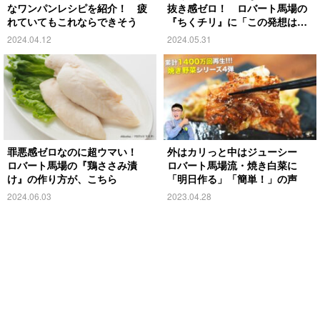
なワンパンレシピを紹介！ 疲
抜き感ゼロ！ ロバート馬場の
れていてもこれならできそう
『ちくチリ』に「この発想はな
かった」
2024.04.12
2024.05.31
罪悪感ゼロなのに超ウマい！
外はカリっと中はジューシー
ロバート馬場の『鶏ささみ漬
ロバート馬場流・焼き白菜に
け』の作り方が、こちら
「明日作る」「簡単！」の声
2024.06.03
2023.04.28