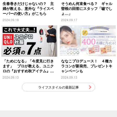
生春巻きだけじゃないの？ 主
そうめん何束食べる？ ギャル
婦が教える、意外な『ライスペ
曽根の回答にスタッフ「嘘でし
ーパーの使い方』がこちら
ょ…」
2024.09.18
2024.09.17
「ためになる」「今度見に行き
ななこプロデュース！ ４種カ
ます」 プロが教える、ユニク
ラコンが新発売、プレゼントキ
ロの『おすすめ秋アイテム』が
ャンペーンも
こちら
2024.09.13
2024.09.13
ライフスタイルの最新記事