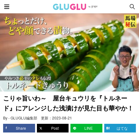
こりゃ旨いわ～ 屋台キュウリを『トルネー
ド』にアレンジした浅漬けが見た目も華やか！
By - GLUGLU編集部
更新：
2023-08-21
Share
Post
LINE
はてな