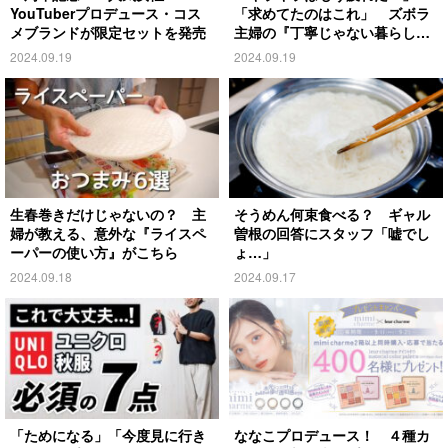
YouTuberプロデュース・コス
「求めてたのはこれ」 ズボラ
メブランドが限定セットを発売
主婦の『丁寧じゃない暮らし』
がこちら
2024.09.19
2024.09.19
生春巻きだけじゃないの？ 主
そうめん何束食べる？ ギャル
婦が教える、意外な『ライスペ
曽根の回答にスタッフ「嘘でし
ーパーの使い方』がこちら
ょ…」
2024.09.18
2024.09.17
「ためになる」「今度見に行き
ななこプロデュース！ ４種カ