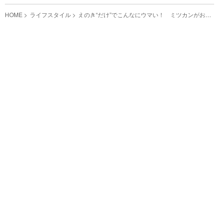
HOME
ライフスタイル
えのき“だけ”でこんなにウマい！ ミツカンがおす
すめするエノキ料理が「おいしすぎてズルい！」