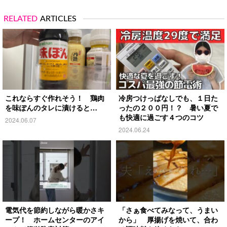
RELATED
ARTICLES
これならすぐ作れそう！ 鶏肉
冷房つけっぱなしでも、１日た
を味ぽんのタレに漬けると…
ったの２００円！？ 暑い夏で
も快適に過ごす４つのコツ
2024.06.07
2024.06.24
電気代を節約しながら暖かさキ
「さぁ食べてみなって、うまい
ープ！ ホームセンターのアイ
から」 厚揚げを焼いて、合わ