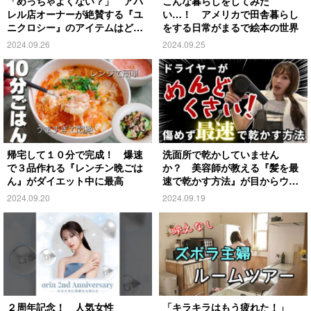
「めっちゃよくない？」 アパ
こんな暮らしをしてみた
レル店オーナーが絶賛する『ユ
い…！ アメリカで田舎暮らし
ニクロシー』のアイテムはど
をする日常がまるで絵本の世界
れ？
2024.09.26
2024.09.25
帰宅して１０分で完成！ 爆速
洗面所で乾かしていません
で３品作れる『レンチン晩ごは
か？ 美容師が教える『髪を最
ん』がダイエット中に最高
速で乾かす方法』が目からウロ
コ
2024.09.20
2024.09.19
２周年記念！ 人気女性
「キラキラはもう疲れた！」