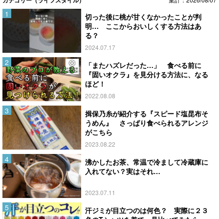
切った後に桃が甘くなかったことが判
明… ここからおいしくする方法はあ
る？
2024.07.17
「またハズレだった…」 食べる前に
『固いオクラ』を見分ける方法に、なる
ほど！
2022.08.08
揖保乃糸が紹介する『スピード塩昆布そ
うめん』 さっぱり食べられるアレンジ
がこちら
2023.08.22
沸かしたお茶、常温で冷まして冷蔵庫に
入れてない？実はそれ…
2023.07.11
汗ジミが目立つのは何色？ 実際に２３