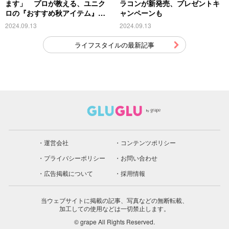
ます」 プロが教える、ユニク
ラコンが新発売、プレゼントキ
ロの『おすすめ秋アイテム』が
ャンペーンも
こちら
2024.09.13
2024.09.13
ライフスタイルの最新記事
運営会社
コンテンツポリシー
プライバシーポリシー
お問い合わせ
広告掲載について
採用情報
当ウェブサイトに掲載の記事、写真などの無断転載、
加工しての使用などは一切禁止します。
© grape All Rights Reserved.