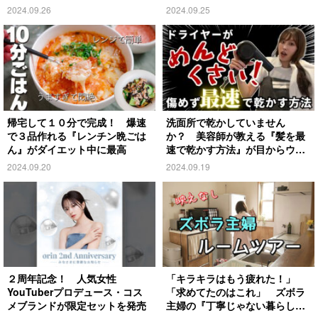
れ？
2024.09.26
2024.09.25
帰宅して１０分で完成！ 爆速
洗面所で乾かしていません
で３品作れる『レンチン晩ごは
か？ 美容師が教える『髪を最
ん』がダイエット中に最高
速で乾かす方法』が目からウロ
コ
2024.09.20
2024.09.19
２周年記念！ 人気女性
「キラキラはもう疲れた！」
YouTuberプロデュース・コス
「求めてたのはこれ」 ズボラ
メブランドが限定セットを発売
主婦の『丁寧じゃない暮らし』