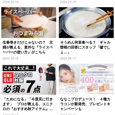
がこちら
2024.09.19
2024.09.19
生春巻きだけじゃないの？ 主
そうめん何束食べる？ ギャル
婦が教える、意外な『ライスペ
曽根の回答にスタッフ「嘘でし
ーパーの使い方』がこちら
ょ…」
2024.09.18
2024.09.17
「ためになる」「今度見に行き
ななこプロデュース！ ４種カ
ます」 プロが教える、ユニク
ラコンが新発売、プレゼントキ
ロの『おすすめ秋アイテム』が
ャンペーンも
こちら
2024.09.13
2024.09.13