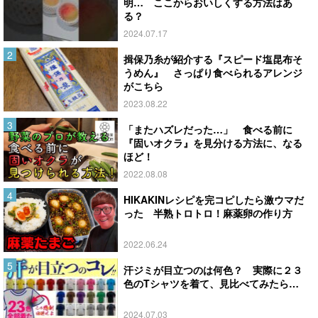
明… ここからおいしくする方法はあ
る？
2024.07.17
揖保乃糸が紹介する『スピード塩昆布そ
うめん』 さっぱり食べられるアレンジ
がこちら
2023.08.22
「またハズレだった…」 食べる前に
『固いオクラ』を見分ける方法に、なる
ほど！
2022.08.08
HIKAKINレシピを完コピしたら激ウマだ
った 半熟トロトロ！麻薬卵の作り方
2022.06.24
汗ジミが目立つのは何色？ 実際に２３
色のTシャツを着て、見比べてみたら…
2024.07.03