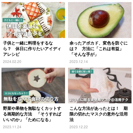
子供と一緒に料理をするな
余ったアボカド、変色を防ぐに
ら？ 休日に作りたいアイディ
は？ 方法に「これは有益」
アレシピ
「そんな手が」
2024.02.20
2023.12.14
野菜や果物を無駄なくカットす
こんな方法があったとは！ 期
る画期的な方法 「そうすれば
限の切れたマスクの意外な活用
いいのか」「ためになる」
法
2023.11.24
2023.12.22