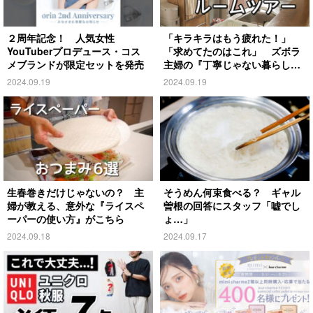
２周年記念！ 人気女性
「キラキラはもう疲れた！」
YouTuberプロデュース・コス
「求めてたのはこれ」 ズボラ
メブランドが限定セットを発売
主婦の『丁寧じゃない暮らし』
がこちら
2024.09.19
2024.09.19
生春巻きだけじゃないの？ 主
そうめん何束食べる？ ギャル
婦が教える、意外な『ライスペ
曽根の回答にスタッフ「嘘でし
ーパーの使い方』がこちら
ょ…」
2024.09.18
2024.09.17