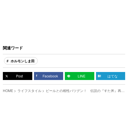
関連ワード
ホルモンしま田
Post
Facebook
LINE
はてな
HOME
ライフスタイル
ビールとの相性バツグン！ 伝説の『すた丼』再現
レシピに「おいしそう」「作ってみよう」