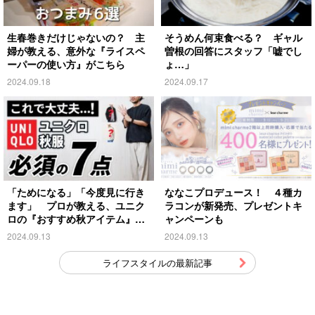
生春巻きだけじゃないの？ 主
そうめん何束食べる？ ギャル
婦が教える、意外な『ライスペ
曽根の回答にスタッフ「嘘でし
ーパーの使い方』がこちら
ょ…」
2024.09.18
2024.09.17
「ためになる」「今度見に行き
ななこプロデュース！ ４種カ
ます」 プロが教える、ユニク
ラコンが新発売、プレゼントキ
ロの『おすすめ秋アイテム』が
ャンペーンも
こちら
2024.09.13
2024.09.13
ライフスタイルの最新記事