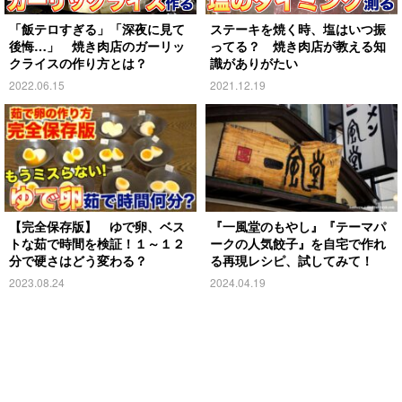
「飯テロすぎる」「深夜に見て
ステーキを焼く時、塩はいつ振
後悔…」 焼き肉店のガーリッ
ってる？ 焼き肉店が教える知
クライスの作り方とは？
識がありがたい
2022.06.15
2021.12.19
【完全保存版】 ゆで卵、ベス
『一風堂のもやし』『テーマパ
トな茹で時間を検証！１～１２
ークの人気餃子』を自宅で作れ
分で硬さはどう変わる？
る再現レシピ、試してみて！
2023.08.24
2024.04.19