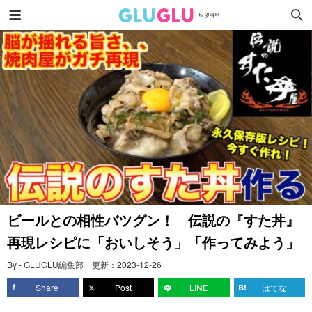
ビールとの相性バツグン！ 伝説の『すた丼』
再現レシピに「おいしそう」「作ってみよう」
By - GLUGLU編集部
更新：
2023-12-26
Share
Post
LINE
はてな