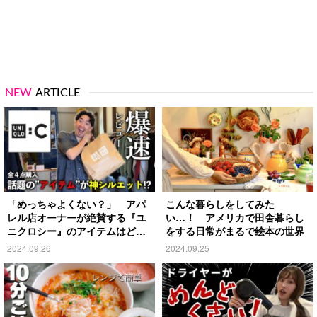
NEW
ARTICLE
「めっちゃよくない？」 アパ
こんな暮らしをしてみた
レル店オーナーが絶賛する『ユ
い…！ アメリカで田舎暮らし
ニクロシー』のアイテムはど
をする日常がまるで絵本の世界
れ？
2024.09.26
2024.09.25