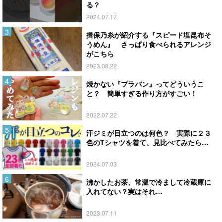
る？
2024.07.17
揖保乃糸が紹介する『スピード塩昆布そ
うめん』 さっぱり食べられるアレンジ
がこちら
2023.08.22
焼かない『プラバン』ってどういうこ
と？ 簡単すぎる作り方がすごい！
2022.07.22
汗ジミが目立つのは何色？ 実際に２３
色のTシャツを着て、見比べてみたら…
2024.07.03
沸かしたお茶、常温で冷まして冷蔵庫に
入れてない？実はそれ…
2023.07.11