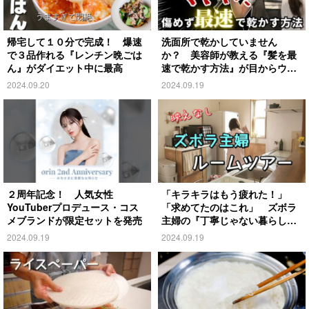
帰宅して１０分で完成！ 爆速
洗面所で乾かしていません
で３品作れる『レンチン晩ごは
か？ 美容師が教える『髪を最
ん』がダイエット中に最高
速で乾かす方法』が目からウロ
コ
2024.09.20
2024.09.19
２周年記念！ 人気女性
「キラキラはもう疲れた！」
YouTuberプロデュース・コス
「求めてたのはこれ」 ズボラ
メブランドが限定セットを発売
主婦の『丁寧じゃない暮らし』
がこちら
2024.09.19
2024.09.19