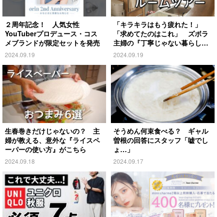
２周年記念！ 人気女性
「キラキラはもう疲れた！」
YouTuberプロデュース・コス
「求めてたのはこれ」 ズボラ
メブランドが限定セットを発売
主婦の『丁寧じゃない暮らし』
がこちら
2024.09.19
2024.09.19
生春巻きだけじゃないの？ 主
そうめん何束食べる？ ギャル
婦が教える、意外な『ライスペ
曽根の回答にスタッフ「嘘でし
ーパーの使い方』がこちら
ょ…」
2024.09.18
2024.09.17