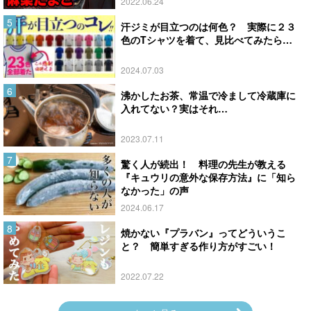
2022.06.24
汗ジミが目立つのは何色？ 実際に２３
色のTシャツを着て、見比べてみたら…
2024.07.03
沸かしたお茶、常温で冷まして冷蔵庫に
入れてない？実はそれ…
2023.07.11
驚く人が続出！ 料理の先生が教える
『キュウリの意外な保存方法』に「知ら
なかった」の声
2024.06.17
焼かない『プラバン』ってどういうこ
と？ 簡単すぎる作り方がすごい！
2022.07.22