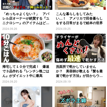
「めっちゃよくない？」 アパ
こんな暮らしをしてみた
レル店オーナーが絶賛する『ユ
い…！ アメリカで田舎暮らし
ニクロシー』のアイテムはど
をする日常がまるで絵本の世界
れ？
2024.09.26
2024.09.25
帰宅して１０分で完成！ 爆速
洗面所で乾かしていません
で３品作れる『レンチン晩ごは
か？ 美容師が教える『髪を最
ん』がダイエット中に最高
速で乾かす方法』が目からウロ
コ
2024.09.20
2024.09.19