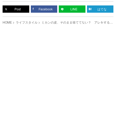
Post
Facebook
LINE
はてな
HOME
ライフスタイル
ミカンの皮、そのまま捨ててない？ アレをするだ
けで、再利用できちゃう！