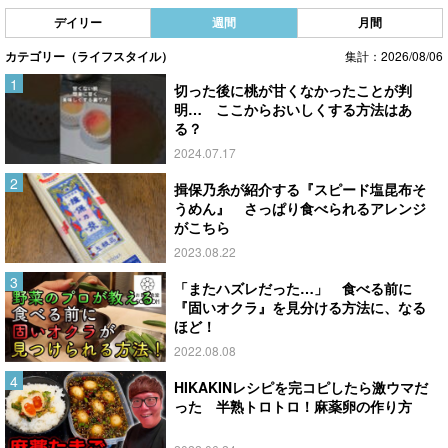
デイリー
週間
月間
カテゴリー（ライフスタイル）
集計：2026/08/06
切った後に桃が甘くなかったことが判
明… ここからおいしくする方法はあ
る？
2024.07.17
揖保乃糸が紹介する『スピード塩昆布そ
うめん』 さっぱり食べられるアレンジ
がこちら
2023.08.22
「またハズレだった…」 食べる前に
『固いオクラ』を見分ける方法に、なる
ほど！
2022.08.08
HIKAKINレシピを完コピしたら激ウマだ
った 半熟トロトロ！麻薬卵の作り方