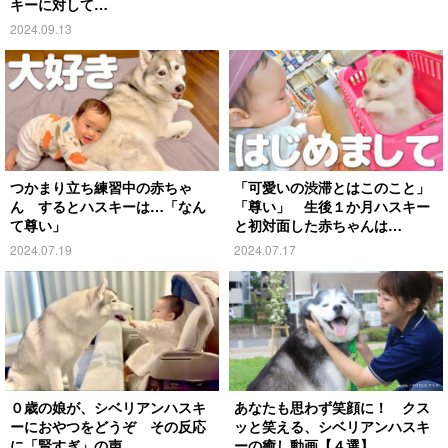
キーに対して…
2024.09.13
つかまり立ち練習中の赤ちゃ
「可愛いの渋滞とはこのこと」
ん するとハスキーは…「なん
「尊い」 生後１か月ハスキー
て尊い」
と初対面した赤ちゃんは…
2024.07.19
2024.07.17
０歳の娘が、シベリアンハスキ
あなたも思わず笑顔に！ クス
ーにおやつをどうぞ その反応
ッと笑える、シベリアンハスキ
に「賢すぎ」の声
ーの癒し動画【４選】