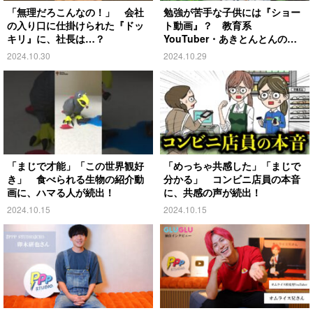
「無理だろこんなの！」 会社
勉強が苦手な子供には『ショー
の入り口に仕掛けられた『ドッ
ト動画』？ 教育系
キリ』に、社長は…？
YouTuber・あきとんとんの戦
略とは
2024.10.30
2024.10.29
「まじで才能」「この世界観好
「めっちゃ共感した」「まじで
き」 食べられる生物の紹介動
分かる」 コンビニ店員の本音
画に、ハマる人が続出！
に、共感の声が続出！
2024.10.15
2024.10.15