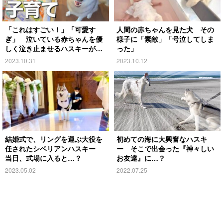
「これはすごい！」「可愛す
人間の赤ちゃんを見た犬 その
ぎ」 泣いている赤ちゃんを優
様子に「素敵」「号泣してしま
しく泣き止ませるハスキーがこ
った」
ちら
2023.10.31
2023.10.12
結婚式で、リングを運ぶ大役を
初めての海に大興奮なハスキ
任されたシベリアンハスキー
ー そこで出会った『神々しい
当日、式場に入ると…？
お友達』に…？
2023.05.02
2022.07.25