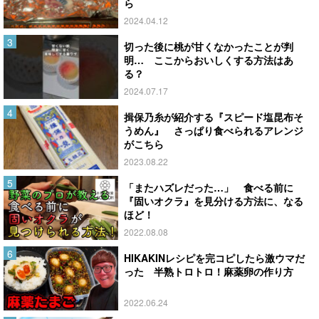
ら
2024.04.12
切った後に桃が甘くなかったことが判
明… ここからおいしくする方法はあ
る？
2024.07.17
揖保乃糸が紹介する『スピード塩昆布そ
うめん』 さっぱり食べられるアレンジ
がこちら
2023.08.22
「またハズレだった…」 食べる前に
『固いオクラ』を見分ける方法に、なる
ほど！
2022.08.08
HIKAKINレシピを完コピしたら激ウマだ
った 半熟トロトロ！麻薬卵の作り方
2022.06.24