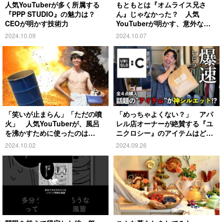
人気YouTuberが多く所属する
もともとは『オムライス兄さ
『PPP STUDIO』の魅力は？
ん』じゃなかった？ 人気
CEOが明かす技術力
YouTuberが明かす、意外な過
去とは
2024.10.09
2024.10.07
「笑いが止まらん」「ただの噴
「めっちゃよくない？」 アパ
火」 人気YouTuberが、風呂
レル店オーナーが絶賛する『ユ
を沸かすために使ったのは…
ニクロシー』のアイテムはど
れ？
2024.10.02
2024.09.26