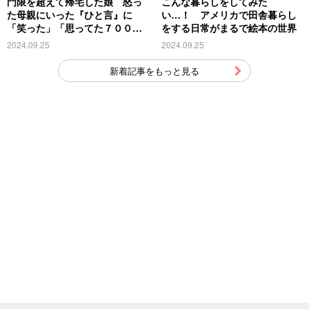
門限を超えて帰宅した娘 怒っ
こんな暮らしをしてみた
た母親にいった『ひと言』に
い…！ アメリカで田舎暮らし
「笑った」「思ってた７００倍
をする日常がまるで絵本の世界
特殊」
2024.09.25
2024.09.25
新着記事をもっと見る