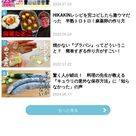
2024.07.03
HIKAKINレシピを完コピしたら激ウマだ
った 半熟トロトロ！麻薬卵の作り方
2022.06.24
焼かない『プラバン』ってどういうこ
と？ 簡単すぎる作り方がすごい！
2022.07.22
驚く人が続出！ 料理の先生が教える
『キュウリの意外な保存方法』に「知ら
なかった」の声
2024.06.17
もっと見る