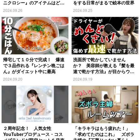
ニクロシー』のアイテムはど
をする日常がまるで絵本の世界
れ？
2024.09.26
2024.09.25
帰宅して１０分で完成！ 爆速
洗面所で乾かしていません
で３品作れる『レンチン晩ごは
か？ 美容師が教える『髪を最
ん』がダイエット中に最高
速で乾かす方法』が目からウロ
コ
2024.09.20
2024.09.19
２周年記念！ 人気女性
「キラキラはもう疲れた！」
YouTuberプロデュース・コス
「求めてたのはこれ」 ズボラ