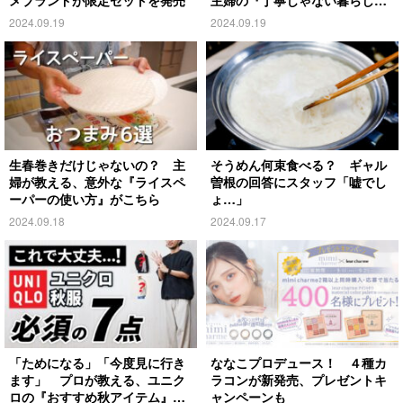
メブランドが限定セットを発売
主婦の『丁寧じゃない暮らし』
がこちら
2024.09.19
2024.09.19
生春巻きだけじゃないの？ 主
そうめん何束食べる？ ギャル
婦が教える、意外な『ライスペ
曽根の回答にスタッフ「嘘でし
ーパーの使い方』がこちら
ょ…」
2024.09.18
2024.09.17
「ためになる」「今度見に行き
ななこプロデュース！ ４種カ
ます」 プロが教える、ユニク
ラコンが新発売、プレゼントキ
ロの『おすすめ秋アイテム』が
ャンペーンも