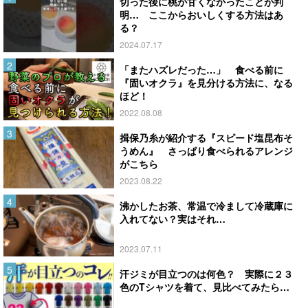
切った後に桃が甘くなかったことが判
明… ここからおいしくする方法はあ
る？
2024.07.17
「またハズレだった…」 食べる前に
『固いオクラ』を見分ける方法に、なる
ほど！
2022.08.08
揖保乃糸が紹介する『スピード塩昆布そ
うめん』 さっぱり食べられるアレンジ
がこちら
2023.08.22
沸かしたお茶、常温で冷まして冷蔵庫に
入れてない？実はそれ…
2023.07.11
汗ジミが目立つのは何色？ 実際に２３
色のTシャツを着て、見比べてみたら…