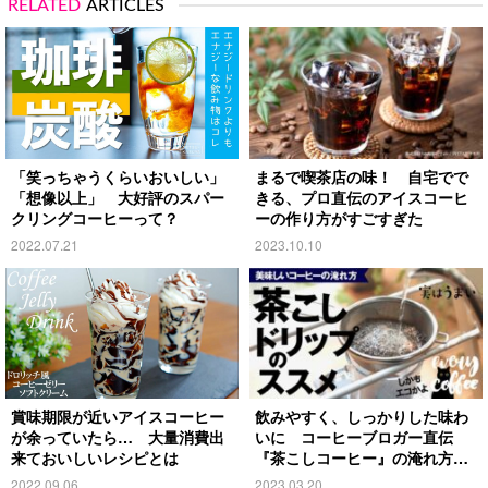
RELATED
ARTICLES
「笑っちゃうくらいおいしい」
まるで喫茶店の味！ 自宅でで
「想像以上」 大好評のスパー
きる、プロ直伝のアイスコーヒ
クリングコーヒーって？
ーの作り方がすごすぎた
2022.07.21
2023.10.10
賞味期限が近いアイスコーヒー
飲みやすく、しっかりした味わ
が余っていたら… 大量消費出
いに コーヒーブロガー直伝
来ておいしいレシピとは
『茶こしコーヒー』の淹れ方
は？
2022.09.06
2023.03.20