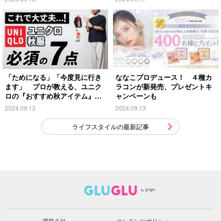
「ためになる」「今度見に行き
ななこプロデュース！ ４種カ
ます」 プロが教える、ユニク
ラコンが新発売、プレゼントキ
ロの『おすすめ秋アイテム』が
ャンペーンも
こちら
2024.09.13
2024.09.13
ライフスタイルの最新記事
運営会社
コンテンツポリシー