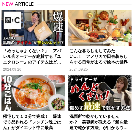
NEW
ARTICLE
「めっちゃよくない？」 アパ
こんな暮らしをしてみた
レル店オーナーが絶賛する『ユ
い…！ アメリカで田舎暮らし
ニクロシー』のアイテムはど
をする日常がまるで絵本の世界
れ？
2024.09.26
2024.09.25
帰宅して１０分で完成！ 爆速
洗面所で乾かしていません
で３品作れる『レンチン晩ごは
か？ 美容師が教える『髪を最
ん』がダイエット中に最高
速で乾かす方法』が目からウロ
コ