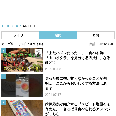
POPULAR
ARTICLE
デイリー
週間
月間
カテゴリー（ライフスタイル）
集計：2026/08/09
「またハズレだった…」 食べる前に
『固いオクラ』を見分ける方法に、なる
ほど！
2022.08.08
切った後に桃が甘くなかったことが判
明… ここからおいしくする方法はあ
る？
2024.07.17
揖保乃糸が紹介する『スピード塩昆布そ
うめん』 さっぱり食べられるアレンジ
がこちら