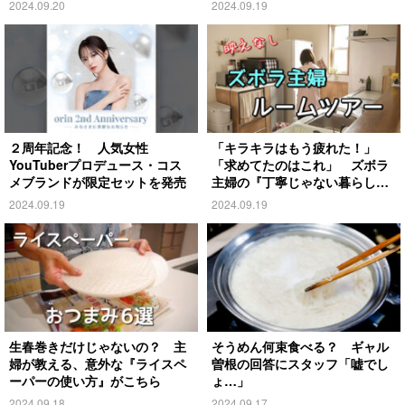
2024.09.20
2024.09.19
２周年記念！ 人気女性
「キラキラはもう疲れた！」
YouTuberプロデュース・コス
「求めてたのはこれ」 ズボラ
メブランドが限定セットを発売
主婦の『丁寧じゃない暮らし』
がこちら
2024.09.19
2024.09.19
生春巻きだけじゃないの？ 主
そうめん何束食べる？ ギャル
婦が教える、意外な『ライスペ
曽根の回答にスタッフ「嘘でし
ーパーの使い方』がこちら
ょ…」
2024.09.18
2024.09.17