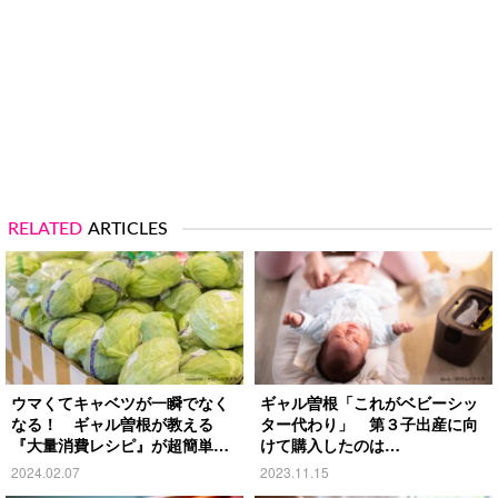
RELATED
ARTICLES
ウマくてキャベツが一瞬でなく
ギャル曽根「これがベビーシッ
なる！ ギャル曽根が教える
ター代わり」 第３子出産に向
『大量消費レシピ』が超簡単だ
けて購入したのは…
った
2024.02.07
2023.11.15