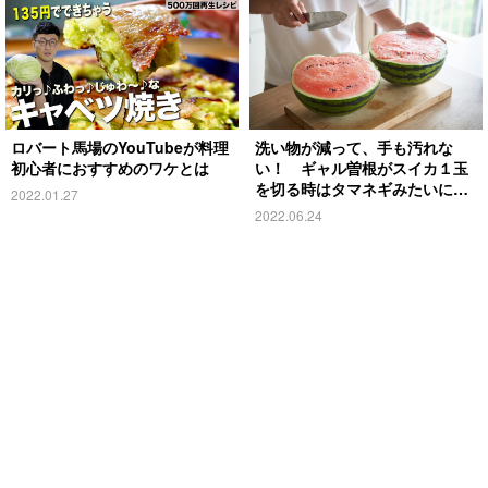
ロバート馬場のYouTubeが料理
洗い物が減って、手も汚れな
初心者におすすめのワケとは
い！ ギャル曽根がスイカ１玉
を切る時はタマネギみたいに…
2022.01.27
2022.06.24