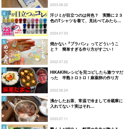
2023.08.22
汗ジミが目立つのは何色？ 実際に２３
色のTシャツを着て、見比べてみたら…
2024.07.03
焼かない『プラバン』ってどういうこ
と？ 簡単すぎる作り方がすごい！
2022.07.22
HIKAKINレシピを完コピしたら激ウマだ
った 半熟トロトロ！麻薬卵の作り方
2022.06.24
沸かしたお茶、常温で冷まして冷蔵庫に
入れてない？実はそれ…
2023.07.11
驚く人が続出！ 料理の先生が教える