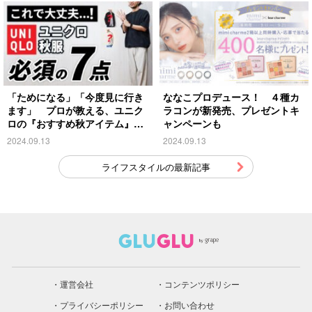
「ためになる」「今度見に行き
ななこプロデュース！ ４種カ
ます」 プロが教える、ユニク
ラコンが新発売、プレゼントキ
ロの『おすすめ秋アイテム』が
ャンペーンも
こちら
2024.09.13
2024.09.13
ライフスタイルの最新記事
運営会社
コンテンツポリシー
プライバシーポリシー
お問い合わせ