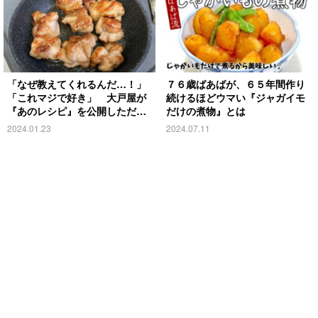
「なぜ教えてくれるんだ…！」
７６歳ばあばが、６５年間作り
「これマジで好き」 大戸屋が
続けるほどウマい『ジャガイモ
『あのレシピ』を公開しただ
だけの煮物』とは
と！？
2024.01.23
2024.07.11