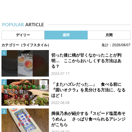
POPULAR
ARTICLE
デイリー
週間
月間
カテゴリー（ライフスタイル）
集計：2026/08/07
切った後に桃が甘くなかったことが判
明… ここからおいしくする方法はあ
る？
2024.07.17
「またハズレだった…」 食べる前に
『固いオクラ』を見分ける方法に、なる
ほど！
2022.08.08
揖保乃糸が紹介する『スピード塩昆布そ
うめん』 さっぱり食べられるアレンジ
がこちら
2023.08.22