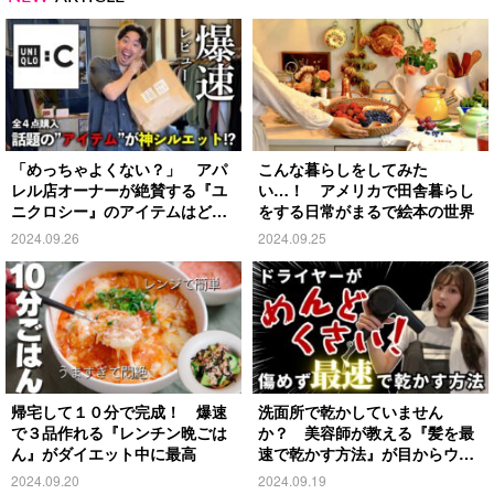
「めっちゃよくない？」 アパ
こんな暮らしをしてみた
レル店オーナーが絶賛する『ユ
い…！ アメリカで田舎暮らし
ニクロシー』のアイテムはど
をする日常がまるで絵本の世界
れ？
2024.09.26
2024.09.25
帰宅して１０分で完成！ 爆速
洗面所で乾かしていません
で３品作れる『レンチン晩ごは
か？ 美容師が教える『髪を最
ん』がダイエット中に最高
速で乾かす方法』が目からウロ
コ
2024.09.20
2024.09.19