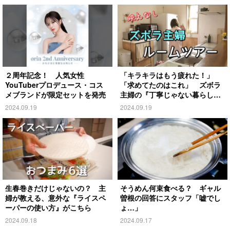
２周年記念！ 人気女性
「キラキラはもう疲れた！」
YouTuberプロデュース・コス
「求めてたのはこれ」 ズボラ
メブランドが限定セットを発売
主婦の『丁寧じゃない暮らし』
がこちら
2024.09.19
2024.09.19
生春巻きだけじゃないの？ 主
そうめん何束食べる？ ギャル
婦が教える、意外な『ライスペ
曽根の回答にスタッフ「嘘でし
ーパーの使い方』がこちら
ょ…」
2024.09.18
2024.09.17