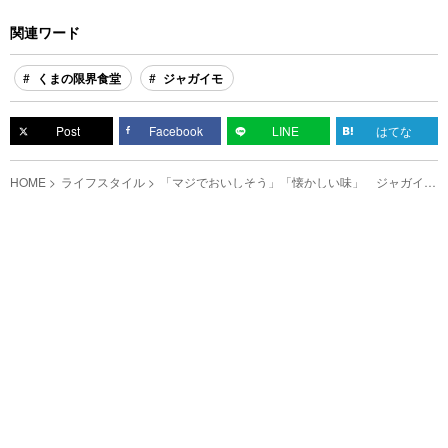
関連ワード
くまの限界食堂
ジャガイモ
Post
Facebook
LINE
はてな
HOME
ライフスタイル
「マジでおいしそう」「懐かしい味」 ジャガイモ
があったら作りたいサクサク感がたまらないレシピ
がこちら