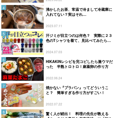
沸かしたお茶、常温で冷まして冷蔵庫に
入れてない？実はそれ…
2023.07.11
汗ジミが目立つのは何色？ 実際に２３
色のTシャツを着て、見比べてみたら…
2024.07.03
HIKAKINレシピを完コピしたら激ウマだ
った 半熟トロトロ！麻薬卵の作り方
2022.06.24
焼かない『プラバン』ってどういうこ
と？ 簡単すぎる作り方がすごい！
2022.07.22
驚く人が続出！ 料理の先生が教える