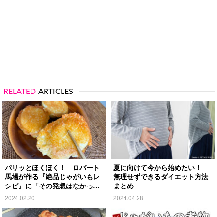
RELATED
ARTICLES
パリッとほくほく！ ロバート
夏に向けて今から始めたい！
馬場が作る『絶品じゃがいもレ
無理せずできるダイエット方法
シピ』に「その発想はなかっ
まとめ
た！」
2024.02.20
2024.04.28