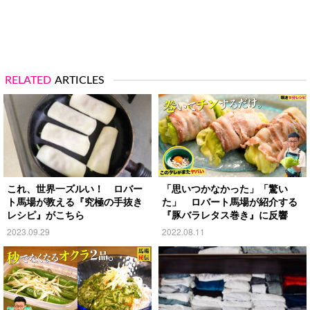
RELATED
ARTICLES
これ、世界一ズルい！ ロバー
「思いつかなかった」「驚い
ト馬場が教える『究極の手抜き
た」 ロバート馬場が紹介する
レシピ』がこちら
『豚バラレタス巻き』に反響
2023.09.29
2022.08.11