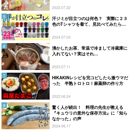
2022.07.22
汗ジミが目立つのは何色？ 実際に２３
色のTシャツを着て、見比べてみたら…
2024.07.03
沸かしたお茶、常温で冷まして冷蔵庫に
入れてない？実はそれ…
2023.07.11
HIKAKINレシピを完コピしたら激ウマだ
った 半熟トロトロ！麻薬卵の作り方
2022.06.24
驚く人が続出！ 料理の先生が教える
『キュウリの意外な保存方法』に「知ら
なかった」の声
2024.06.17