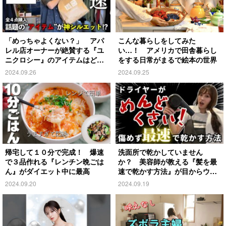
「めっちゃよくない？」 アパ
こんな暮らしをしてみた
レル店オーナーが絶賛する『ユ
い…！ アメリカで田舎暮らし
ニクロシー』のアイテムはど
をする日常がまるで絵本の世界
れ？
2024.09.26
2024.09.25
帰宅して１０分で完成！ 爆速
洗面所で乾かしていません
で３品作れる『レンチン晩ごは
か？ 美容師が教える『髪を最
ん』がダイエット中に最高
速で乾かす方法』が目からウロ
コ
2024.09.20
2024.09.19