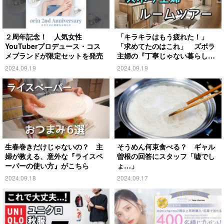
２周年記念！ 人気女性
「キラキラはもう疲れた！」
YouTuberプロデュース・コス
「求めてたのはこれ」 ズボラ
メブランドが限定セットを発売
主婦の『丁寧じゃない暮らし』
がこちら
2024.09.19
2024.09.19
生春巻きだけじゃないの？ 主
そうめん何束食べる？ ギャル
婦が教える、意外な『ライスペ
曽根の回答にスタッフ「嘘でし
ーパーの使い方』がこちら
ょ…」
2024.09.18
2024.09.17