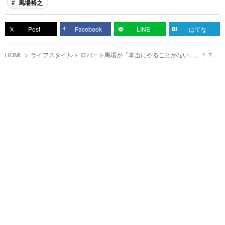
馬場裕之
Post
Facebook
LINE
はてな
HOME
ライフスタイル
ロバート馬場が「本当にやることがない…」！？
驚きのジャガイモレシピ４選をお届け