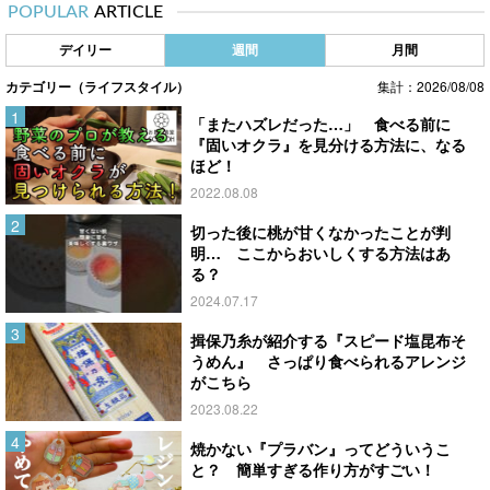
POPULAR
ARTICLE
デイリー
週間
月間
カテゴリー（ライフスタイル）
集計：2026/08/08
「またハズレだった…」 食べる前に
『固いオクラ』を見分ける方法に、なる
ほど！
2022.08.08
切った後に桃が甘くなかったことが判
明… ここからおいしくする方法はあ
る？
2024.07.17
揖保乃糸が紹介する『スピード塩昆布そ
うめん』 さっぱり食べられるアレンジ
がこちら
2023.08.22
焼かない『プラバン』ってどういうこ
と？ 簡単すぎる作り方がすごい！