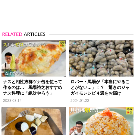
RELATED
ARTICLES
ナスと相性抜群ツナ缶を使って
ロバート馬場が「本当にやるこ
作るのは… 馬場裕之おすすめ
とがない…」！？ 驚きのジャ
ナス料理に「絶対やろう」
ガイモレシピ４選をお届け
2023.08.14
2024.01.22