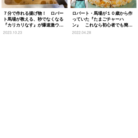
７分で作れる揚げ物！ ロバー
ロバート・馬場が１０歳から作
ト馬場が教える、秒でなくなる
っていた『たまごチャーハ
『カリカリなす』が爆速激ウマ
ン』 これなら初心者でも簡
すぎた
単！
2023.10.23
2022.04.28