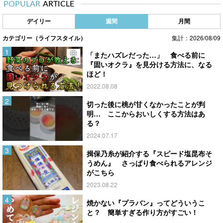
POPULAR
ARTICLE
デイリー
週間
月間
カテゴリー（ライフスタイル）
集計：2026/08/09
「またハズレだった…」 食べる前に
『固いオクラ』を見分ける方法に、なる
ほど！
2022.08.08
切った後に桃が甘くなかったことが判
明… ここからおいしくする方法はあ
る？
2024.07.17
揖保乃糸が紹介する『スピード塩昆布そ
うめん』 さっぱり食べられるアレンジ
がこちら
2023.08.22
焼かない『プラバン』ってどういうこ
と？ 簡単すぎる作り方がすごい！