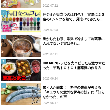
2022.07.22
汗ジミが目立つのは何色？ 実際に２３
色のTシャツを着て、見比べてみたら…
2024.07.03
沸かしたお茶、常温で冷まして冷蔵庫に
入れてない？実はそれ…
2023.07.11
HIKAKINレシピを完コピしたら激ウマだ
った 半熟トロトロ！麻薬卵の作り方
2022.06.24
驚く人が続出！ 料理の先生が教える
『キュウリの意外な保存方法』に「知ら
なかった」の声
2024.06.17