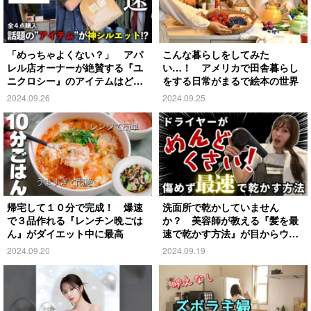
「めっちゃよくない？」 アパ
こんな暮らしをしてみた
レル店オーナーが絶賛する『ユ
い…！ アメリカで田舎暮らし
ニクロシー』のアイテムはど
をする日常がまるで絵本の世界
れ？
2024.09.26
2024.09.25
帰宅して１０分で完成！ 爆速
洗面所で乾かしていません
で３品作れる『レンチン晩ごは
か？ 美容師が教える『髪を最
ん』がダイエット中に最高
速で乾かす方法』が目からウロ
コ
2024.09.20
2024.09.19