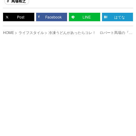
馬場裕之
Post
Facebook
LINE
はてな
HOME
ライフスタイル
冷凍うどんがあったらコレ！ ロバート馬場の『８
分で作れる絶品焼うどん』に沼る