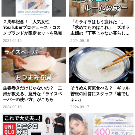
２周年記念！ 人気女性
「キラキラはもう疲れた！」
YouTuberプロデュース・コス
「求めてたのはこれ」 ズボラ
メブランドが限定セットを発売
主婦の『丁寧じゃない暮らし』
がこちら
2024.09.19
2024.09.19
生春巻きだけじゃないの？ 主
そうめん何束食べる？ ギャル
婦が教える、意外な『ライスペ
曽根の回答にスタッフ「嘘でし
ーパーの使い方』がこちら
ょ…」
2024.09.18
2024.09.17