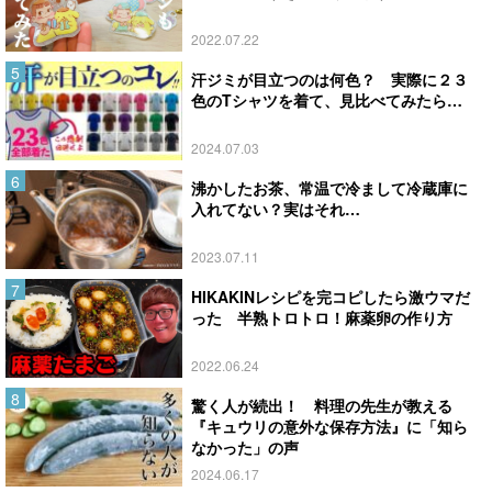
2022.07.22
汗ジミが目立つのは何色？ 実際に２３
色のTシャツを着て、見比べてみたら…
2024.07.03
沸かしたお茶、常温で冷まして冷蔵庫に
入れてない？実はそれ…
2023.07.11
HIKAKINレシピを完コピしたら激ウマだ
った 半熟トロトロ！麻薬卵の作り方
2022.06.24
驚く人が続出！ 料理の先生が教える
『キュウリの意外な保存方法』に「知ら
なかった」の声
2024.06.17