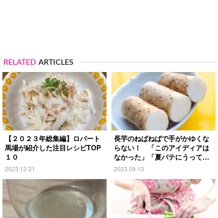
RELATED
ARTICLES
【２０２３年総集編】ロバート
長芋のねばねばで手がかゆくな
馬場が紹介した注目レシピTOP
らない！ 「このアイディアは
１０
なかった」「夏バテにうってつ
け」という食べ方は？
2023.12.31
2023.09.13