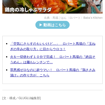
出典：
馬場ごはん〈ロバート〉Baba’s Kitchen
動画はこちら
「空気にさらすのもいいけど…」 ロバート馬場の『玉ね
ぎの辛みの取り方』に目からウロコ！
火を一切使わず１０分で完成！ ロバート馬場の『絶品そ
うめん』は麺もレンチンで…
罪悪感ゼロなのに超ウマい！ ロバート馬場の『鶏ささみ
漬け』の作り方が、こちら
[文・構成／GLUGLU編集部]