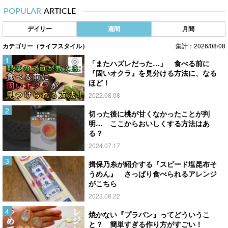
POPULAR
ARTICLE
デイリー
週間
月間
カテゴリー（ライフスタイル）
集計：2026/08/08
「またハズレだった…」 食べる前に
『固いオクラ』を見分ける方法に、なる
ほど！
2022.08.08
切った後に桃が甘くなかったことが判
明… ここからおいしくする方法はあ
る？
2024.07.17
揖保乃糸が紹介する『スピード塩昆布そ
うめん』 さっぱり食べられるアレンジ
がこちら
2023.08.22
焼かない『プラバン』ってどういうこ
と？ 簡単すぎる作り方がすごい！