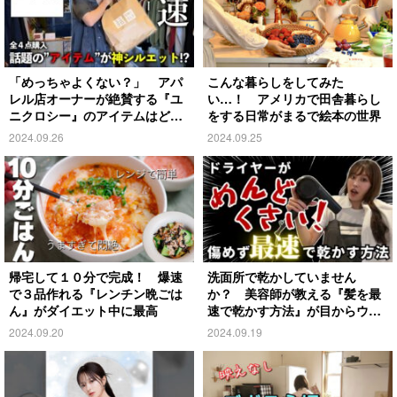
「めっちゃよくない？」 アパ
こんな暮らしをしてみた
レル店オーナーが絶賛する『ユ
い…！ アメリカで田舎暮らし
ニクロシー』のアイテムはど
をする日常がまるで絵本の世界
れ？
2024.09.26
2024.09.25
帰宅して１０分で完成！ 爆速
洗面所で乾かしていません
で３品作れる『レンチン晩ごは
か？ 美容師が教える『髪を最
ん』がダイエット中に最高
速で乾かす方法』が目からウロ
コ
2024.09.20
2024.09.19