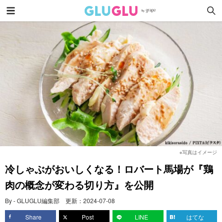
※写真はイメージ
冷しゃぶがおいしくなる！ロバート馬場が『鶏
肉の概念が変わる切り方』を公開
By - GLUGLU編集部
更新：
2024-07-08
Share
Post
LINE
はてな