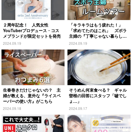
２周年記念！ 人気女性
「キラキラはもう疲れた！」
YouTuberプロデュース・コス
「求めてたのはこれ」 ズボラ
メブランドが限定セットを発売
主婦の『丁寧じゃない暮らし』
がこちら
2024.09.19
2024.09.19
生春巻きだけじゃないの？ 主
そうめん何束食べる？ ギャル
婦が教える、意外な『ライスペ
曽根の回答にスタッフ「嘘でし
ーパーの使い方』がこちら
ょ…」
2024.09.18
2024.09.17