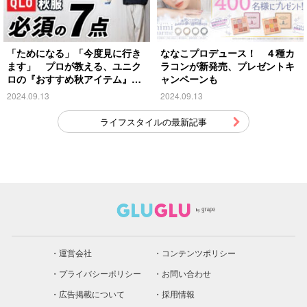
「ためになる」「今度見に行き
ななこプロデュース！ ４種カ
ます」 プロが教える、ユニク
ラコンが新発売、プレゼントキ
ロの『おすすめ秋アイテム』が
ャンペーンも
こちら
2024.09.13
2024.09.13
ライフスタイルの最新記事
運営会社
コンテンツポリシー
プライバシーポリシー
お問い合わせ
広告掲載について
採用情報