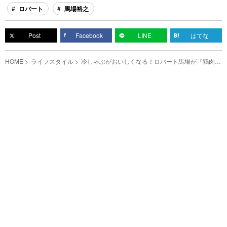
ロバート
馬場裕之
Post
Facebook
LINE
はてな
HOME
ライフスタイル
冷しゃぶがおいしくなる！ロバート馬場が『鶏肉の
概念が変わる切り方』を公開