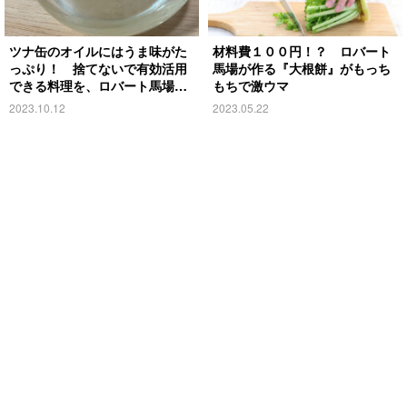
ツナ缶のオイルにはうま味がた
材料費１００円！？ ロバート
っぷり！ 捨てないで有効活用
馬場が作る『大根餅』がもっち
できる料理を、ロバート馬場が
もちで激ウマ
紹介
2023.10.12
2023.05.22