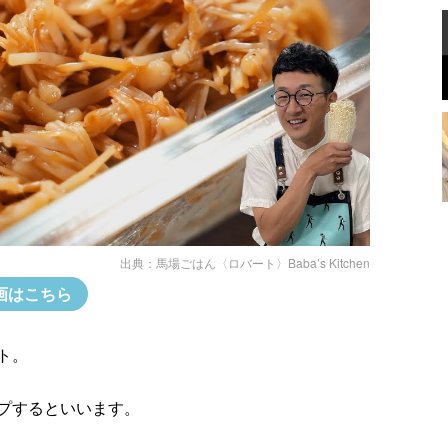
出典：
馬場ごはん〈ロバート〉Baba’s Kitchen
画はこちら
ト。
プするといいます。