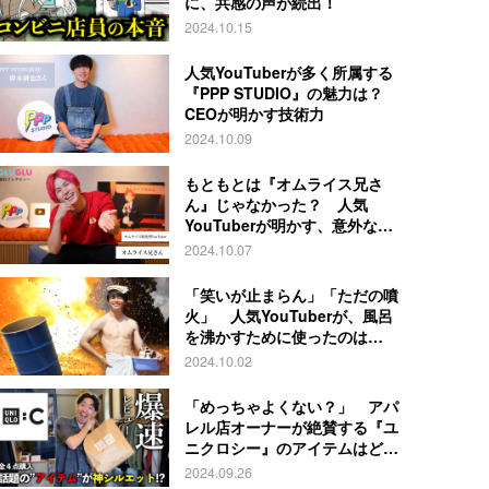
に、共感の声が続出！
2024.10.15
人気YouTuberが多く所属する
『PPP STUDIO』の魅力は？
CEOが明かす技術力
2024.10.09
もともとは『オムライス兄さ
ん』じゃなかった？ 人気
YouTuberが明かす、意外な過
去とは
2024.10.07
「笑いが止まらん」「ただの噴
火」 人気YouTuberが、風呂
を沸かすために使ったのは…
2024.10.02
「めっちゃよくない？」 アパ
レル店オーナーが絶賛する『ユ
ニクロシー』のアイテムはど
れ？
2024.09.26