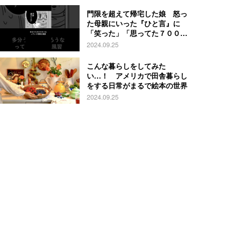
門限を超えて帰宅した娘 怒っ
た母親にいった『ひと言』に
「笑った」「思ってた７００倍
特殊」
2024.09.25
こんな暮らしをしてみた
い…！ アメリカで田舎暮らし
をする日常がまるで絵本の世界
2024.09.25