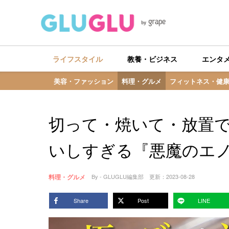
ライフスタイル
教養・ビジネス
エンタ
美容・ファッション
料理・グルメ
フィットネス・健
切って・焼いて・放置
いしすぎる『悪魔のエ
料理・グルメ
By - GLUGLU編集部
更新：
2023-08-28
Share
Post
LINE