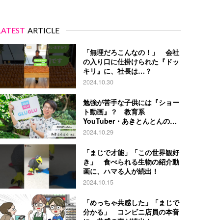
LATEST
ARTICLE
「無理だろこんなの！」 会社
の入り口に仕掛けられた『ドッ
キリ』に、社長は…？
2024.10.30
勉強が苦手な子供には『ショー
ト動画』？ 教育系
YouTuber・あきとんとんの戦
略とは
2024.10.29
「まじで才能」「この世界観好
き」 食べられる生物の紹介動
画に、ハマる人が続出！
2024.10.15
「めっちゃ共感した」「まじで
分かる」 コンビニ店員の本音