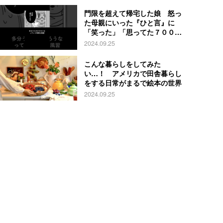
門限を超えて帰宅した娘 怒っ
た母親にいった『ひと言』に
「笑った」「思ってた７００倍
特殊」
2024.09.25
こんな暮らしをしてみた
い…！ アメリカで田舎暮らし
をする日常がまるで絵本の世界
2024.09.25