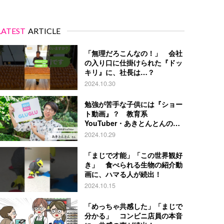
LATEST
ARTICLE
「無理だろこんなの！」 会社
の入り口に仕掛けられた『ドッ
キリ』に、社長は…？
2024.10.30
勉強が苦手な子供には『ショー
ト動画』？ 教育系
YouTuber・あきとんとんの戦
略とは
2024.10.29
「まじで才能」「この世界観好
き」 食べられる生物の紹介動
画に、ハマる人が続出！
2024.10.15
「めっちゃ共感した」「まじで
分かる」 コンビニ店員の本音