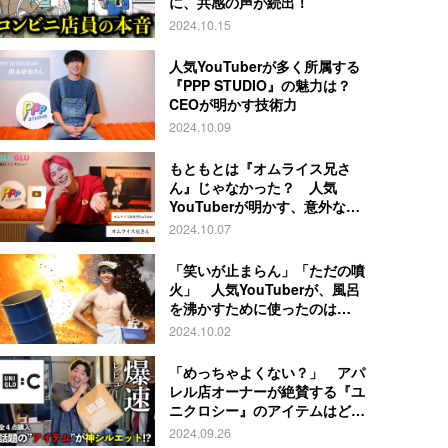
に、共感の声が続出！
2024.10.15
人気YouTuberが多く所属する
『PPP STUDIO』の魅力は？
CEOが明かす技術力
2024.10.09
もともとは『オムライス兄さ
ん』じゃなかった？ 人気
YouTuberが明かす、意外な過
去とは
2024.10.07
「笑いが止まらん」「ただの噴
火」 人気YouTuberが、風呂
を沸かすために使ったのは…
2024.10.02
「めっちゃよくない？」 アパ
レル店オーナーが絶賛する『ユ
ニクロシー』のアイテムはど
れ？
2024.09.26