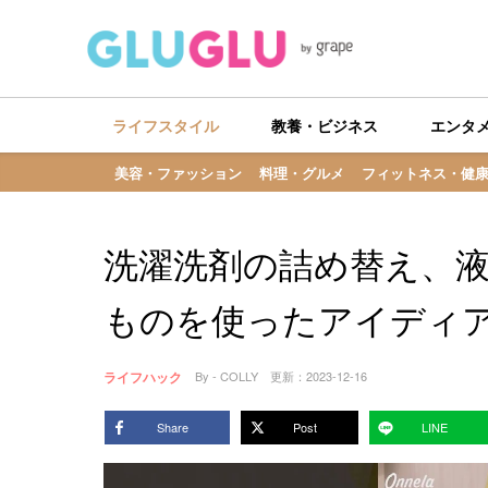
ライフスタイル
教養・ビジネス
エンタ
美容・ファッション
料理・グルメ
フィットネス・健
洗濯洗剤の詰め替え、
ものを使ったアイディ
ライフハック
By - COLLY
更新：
2023-12-16
Share
Post
LINE