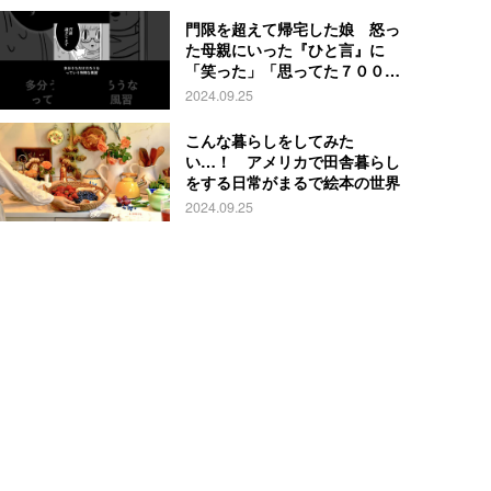
門限を超えて帰宅した娘 怒っ
た母親にいった『ひと言』に
「笑った」「思ってた７００倍
特殊」
2024.09.25
こんな暮らしをしてみた
い…！ アメリカで田舎暮らし
をする日常がまるで絵本の世界
2024.09.25