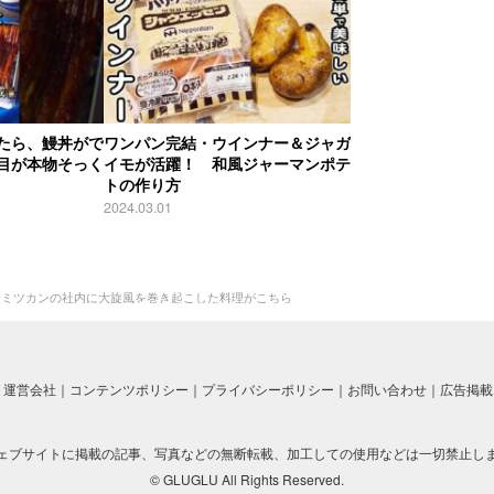
たら、鰻丼がで
ワンパン完結・ウインナー＆ジャガ
目が本物そっく
イモが活躍！ 和風ジャーマンポテ
トの作り方
2024.03.01
 ミツカンの社内に大旋風を巻き起こした料理がこちら
運営会社
コンテンツポリシー
プライバシーポリシー
お問い合わせ
広告掲載
ェブサイトに掲載の記事、写真などの無断転載、加工しての使用などは一切禁止し
© GLUGLU All Rights Reserved.