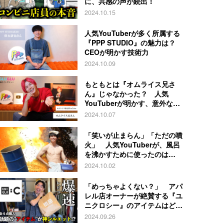
に、共感の声が続出！
2024.10.15
人気YouTuberが多く所属する
『PPP STUDIO』の魅力は？
CEOが明かす技術力
2024.10.09
もともとは『オムライス兄さ
ん』じゃなかった？ 人気
YouTuberが明かす、意外な過
去とは
2024.10.07
「笑いが止まらん」「ただの噴
火」 人気YouTuberが、風呂
を沸かすために使ったのは…
2024.10.02
「めっちゃよくない？」 アパ
レル店オーナーが絶賛する『ユ
ニクロシー』のアイテムはど
れ？
2024.09.26