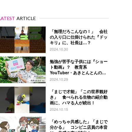
LATEST
ARTICLE
「無理だろこんなの！」 会社
の入り口に仕掛けられた『ドッ
キリ』に、社長は…？
2024.10.30
勉強が苦手な子供には『ショー
ト動画』？ 教育系
YouTuber・あきとんとんの戦
略とは
2024.10.29
「まじで才能」「この世界観好
き」 食べられる生物の紹介動
画に、ハマる人が続出！
2024.10.15
「めっちゃ共感した」「まじで
分かる」 コンビニ店員の本音