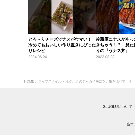
とろ～りチーズでナスがウマい！
冷蔵庫にナスがあっ
冷めてもおいしい作り置きにぴった
きちゃう！？ 見た
りレシピ
りの『うナス丼』
2024.06.24
2023.08.23
HOME
ライフスタイル
ホクホクのジャガイモにツナ缶を混ぜて…？
GLUGLUについて
当ウ