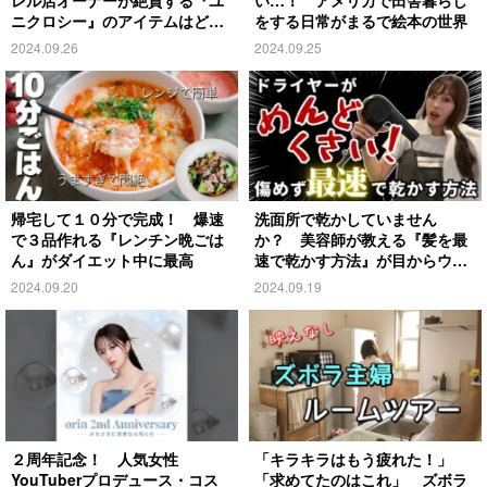
ニクロシー』のアイテムはど
をする日常がまるで絵本の世界
れ？
2024.09.26
2024.09.25
帰宅して１０分で完成！ 爆速
洗面所で乾かしていません
で３品作れる『レンチン晩ごは
か？ 美容師が教える『髪を最
ん』がダイエット中に最高
速で乾かす方法』が目からウロ
コ
2024.09.20
2024.09.19
２周年記念！ 人気女性
「キラキラはもう疲れた！」
YouTuberプロデュース・コス
「求めてたのはこれ」 ズボラ