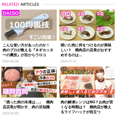
RELATED
ARTICLES
こんな使い方があったのか！
焼いた肉に何をつけるのが美味
肉のプロが教える『ネギカッタ
しい？ 精肉店の店長がおすす
ーの裏技』が目からウロコ
めするのは…
2024.06.28
2024.07.31
「残った肉の冷凍は…」 精肉
肉の解凍レンジはNG？お肉が安
店店長が明かす、肉の豆知識
くなる時期は？ 精肉店が教え
るライフハックが役立つ
2024.02.29