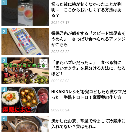
切った後に桃が甘くなかったことが判
明… ここからおいしくする方法はあ
る？
2024.07.17
揖保乃糸が紹介する『スピード塩昆布そ
うめん』 さっぱり食べられるアレンジ
がこちら
2023.08.22
「またハズレだった…」 食べる前に
『固いオクラ』を見分ける方法に、なる
ほど！
2022.08.08
HIKAKINレシピを完コピしたら激ウマだ
った 半熟トロトロ！麻薬卵の作り方
2022.06.24
沸かしたお茶、常温で冷まして冷蔵庫に
入れてない？実はそれ…