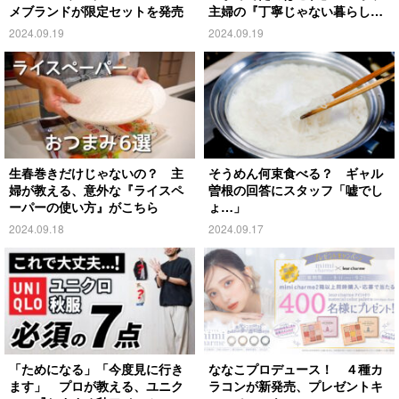
メブランドが限定セットを発売
主婦の『丁寧じゃない暮らし』
がこちら
2024.09.19
2024.09.19
生春巻きだけじゃないの？ 主
そうめん何束食べる？ ギャル
婦が教える、意外な『ライスペ
曽根の回答にスタッフ「嘘でし
ーパーの使い方』がこちら
ょ…」
2024.09.18
2024.09.17
「ためになる」「今度見に行き
ななこプロデュース！ ４種カ
ます」 プロが教える、ユニク
ラコンが新発売、プレゼントキ