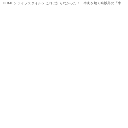
HOME
ライフスタイル
これは知らなかった！ 牛肉を焼く時以外の『牛脂
の使い方』がマネしたくなる！