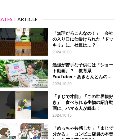
LATEST
ARTICLE
「無理だろこんなの！」 会社
の入り口に仕掛けられた『ドッ
キリ』に、社長は…？
2024.10.30
勉強が苦手な子供には『ショー
ト動画』？ 教育系
YouTuber・あきとんとんの戦
略とは
2024.10.29
「まじで才能」「この世界観好
き」 食べられる生物の紹介動
画に、ハマる人が続出！
2024.10.15
「めっちゃ共感した」「まじで
分かる」 コンビニ店員の本音