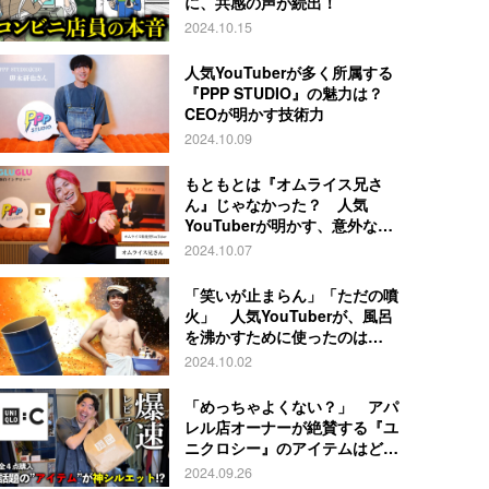
に、共感の声が続出！
2024.10.15
人気YouTuberが多く所属する
『PPP STUDIO』の魅力は？
CEOが明かす技術力
2024.10.09
もともとは『オムライス兄さ
ん』じゃなかった？ 人気
YouTuberが明かす、意外な過
去とは
2024.10.07
「笑いが止まらん」「ただの噴
火」 人気YouTuberが、風呂
を沸かすために使ったのは…
2024.10.02
「めっちゃよくない？」 アパ
レル店オーナーが絶賛する『ユ
ニクロシー』のアイテムはど
れ？
2024.09.26