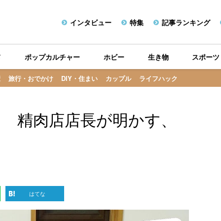
インタビュー
特集
記事ランキング
メ
ポップカルチャー
ホビー
生き物
スポーツ
康
旅行・おでかけ
DIY・住まい
カップル
ライフハック
」 精肉店店長が明かす、
はてな