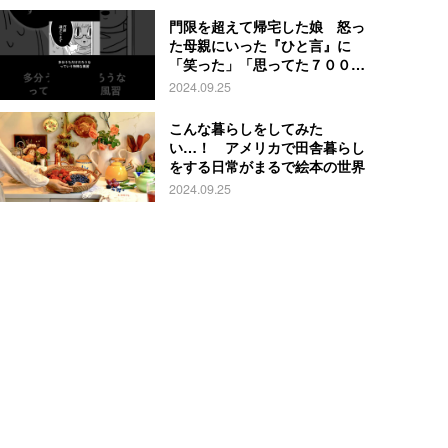
門限を超えて帰宅した娘 怒っ
た母親にいった『ひと言』に
「笑った」「思ってた７００倍
特殊」
2024.09.25
こんな暮らしをしてみた
い…！ アメリカで田舎暮らし
をする日常がまるで絵本の世界
2024.09.25